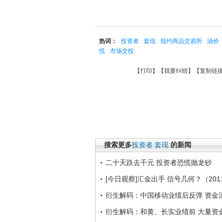
热词：
投资者
套现
纽约商品交易所
油价
慌
市场交投
【
打印
】【
我要纠错
】【
复制链
搜索更多
投资者
套现
的新闻
二十天跌去千元 投资者恐慌抛龙钞
[今日观察]汇金出手 信号几何？（2011
衍生解码：中国移动业绩后反弹 资金
衍生解码：和黄、长实业绩前 大量资