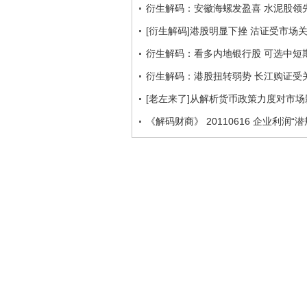
衍生解码：安徽海螺发盈喜 水泥股领
[衍生解码]港股明显下挫 沽证受市场关注 
衍生解码：看多内地银行股 可选中短
衍生解码：港股扭转弱势 长江购证受
[老左来了]从解析货币政策力度对市场影响
《解码财商》 20110616 企业利润“潜