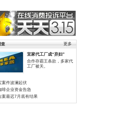
调查
更多
宜家代工厂成“弃妇”
合作存霸王条款，多家代
工厂被关。
宝案件波澜起伏
咖啡企业资金告急
吉案最迟7月底有结果