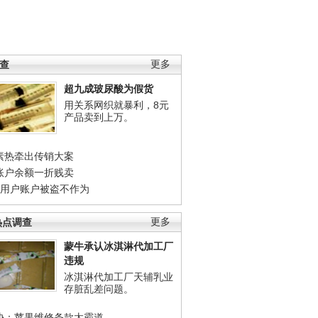
调查
更多
超九成玻尿酸为假货
用关系网织就暴利，8元
产品卖到上万。
素热牵出传销大案
账户余额一折贱卖
店用户账户被盗不作为
热点调查
更多
蒙牛承认冰淇淋代加工厂
违规
冰淇淋代加工厂天辅乳业
存脏乱差问题。
协：苹果维修条款太霸道