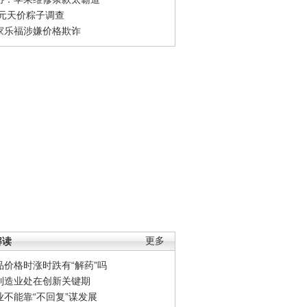
0元天价粽子调查
家乐福涉嫌价格欺诈
解读
更多
品价格时涨时跌有“解药”吗
制造业处在创新关键期
业不能靠“不回复”谋发展