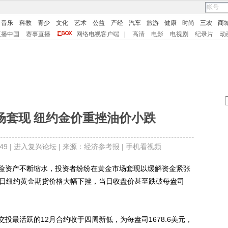
音乐
科教
青少
文化
艺术
公益
产经
汽车
旅游
健康
时尚
三农
商
直播中国
赛事直播
网络电视客户端
|
高清
电影
电视剧
纪录片
动
场套现 纽约金价重挫油价小跌
9 |
进入复兴论坛
| 来源：经济参考报 |
手机看视频
资产不断缩水，投资者纷纷在黄金市场套现以缓解资金紧张
1日纽约黄金期货价格大幅下挫，当日收盘价甚至跌破每盎司
最活跃的12月合约收于四周新低，为每盎司1678.6美元，