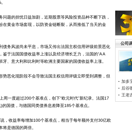
%。
问题的担忧日益加剧，近期股票等风险投资品种不断下跌，
纷在黄金市场套现，以防资金链断裂，从而推低了当天的金
公司
债务风波尚未平息，市场又传出法国主权信用评级前景恶化
鉴于法国国债收益率上涨以及经济增长乏力，法国的“A A
西班牙、意大利和比利时等欧洲主要国家的国债收益率上涨。
势恶化现阶段不会导致法国主权信用评级立即受到调整，但
加多
后谷
王老
一度超过200个基准点，创下“欧元时代”新纪录。法国17
美元)的国债，与德国同类债券息差降至185个基准点。
，收益率每增加100个基准点，相当于每年额外支付30亿欧
本将是德国的两倍。