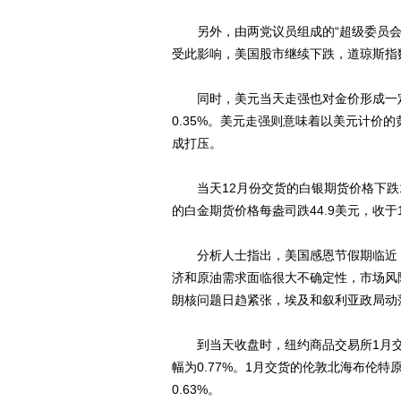
另外，由两党议员组成的“超级委员会
受此影响，美国股市继续下跌，道琼斯指数
同时，美元当天走强也对金价形成一定的
0.35%。美元走强则意味着以美元计价
成打压。
当天12月份交货的白银期货价格下跌1.3
的白金期货价格每盎司跌44.9美元，收于15
分析人士指出，美国感恩节假期临近，
济和原油需求面临很大不确定性，市场风
朗核问题日趋紧张，埃及和叙利亚政局动
到当天收盘时，纽约商品交易所1月交货
幅为0.77%。1月交货的伦敦北海布伦特
0.63%。