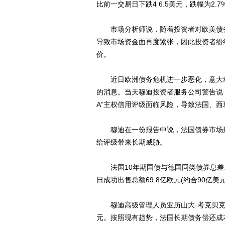
比前一交易日下跌4 6.5美元，跌幅为2.7
市场分析师说，随着投资者对欧美债务
导致市场资金面再度紧张，因此投资者纷
价。
近日欧洲债务危机进一步恶化，意大利
的消息。当天穆迪投资者服务公司警告说，
A”主权信用评级面临风险，导致法国、
穆迪在一份报告中说，法国债券市场形
给评级带来长期威胁。
法国10年期国债与德国同类债券息差上周
日成功出售总额69.8亿欧元(约合90亿
穆迪高级管理人员亚历山大·考克贝克说
元。按照现有趋势，法国长期债务偿还成