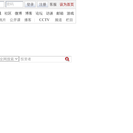
登录
注册
客服
设为首页
城
社区
微博
博客
论坛
访谈
邮箱
游戏
画片
公开课
播客
|
CCTV
频道
栏目