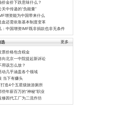
油价金价下跌意味什么？
公关中传递的“负能量”
IMF增资能为中国带来什么
造血还需依靠基本制度变革
凡：中国增资IMF既非捐款也非无条件
精选
更多
发票价格包含税金
将向北京一中院提起新诉讼
不用该怎么放？
活动几乎涵盖各个领域
银 当下有赚头
0万打造4个五星级旅游厕所
那些年薪百万的“神秘”职业
返修因代工厂为二流作坊