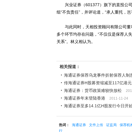
兴业证券（601377）旗下的直投公
组“不负责任”，并评论道，“承人重托，
与此同时，天相投资顾问有限公司董事
多个环节均存在问题，“不仅仅是保荐人
关系”。林义相认为。
相关报道：
海通证券保荐乌龙事件折射保荐人制
传海通证券H股募资缩减至117亿港元
海通证券：货币政策难较快放松
201
海通证券年末登陆香港
2011-11-24
海通证券至多14.1亿H股发行今日开
热词：
海通证券
文件上传
证监局
保荐机
行