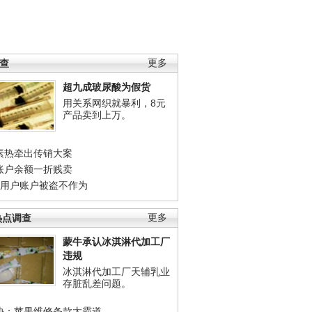
调查
更多
超九成玻尿酸为假货
用关系网织就暴利，8元
产品卖到上万。
素热牵出传销大案
账户余额一折贱卖
店用户账户被盗不作为
热点调查
更多
蒙牛承认冰淇淋代加工厂
违规
冰淇淋代加工厂天辅乳业
存脏乱差问题。
协：苹果维修条款太霸道