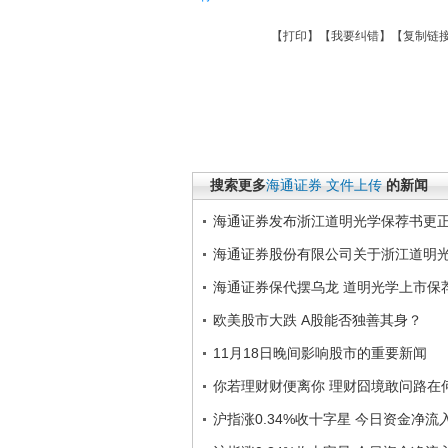
【
打印
】【
我要纠错
】【
复制链
搜索更多
海通证券
文件上传
的新闻
海通证券发布浙江道明光学保荐书更
海通证券股份有限公司关于浙江道明
海通证券保代摆乌龙 道明光学上市保
欧美股市大跌 A股能否独善其身？
11月18日晚间影响股市的重要新闻
你若理财财便离你 理财囧境敢问路在
沪指涨0.34%收十字星 今日资金净流