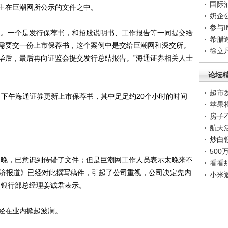
国际
在巨潮网所公示的文件之中。
奶企
参与
。一个是发行保荐书，和招股说明书、工作报告等一同提交给
希腊
需要交一份上市保荐书，这个案例中是交给巨潮网和深交所。
徐立
毕后，最后再向证监会提交发行总结报告。”海通证券相关人士
论坛
超市
日下午海通证券更新上市保荐书，其中足足约20个小时的时间
苹果
房子
航天
炒白
50
晚，已意识到传错了文件；但是巨潮网工作人员表示太晚来不
看看
经济报道》已经对此撰写稿件，引起了公司重视，公司决定先内
小米
资银行部总经理姜诚君表示。
经在业内掀起波澜。