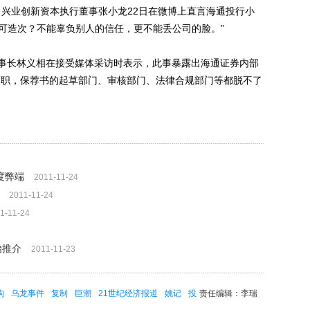
司兴业创新资本执行董事张小龙22日在微博上直言海通投行小
岂可造次？不能辜负别人的信任，更不能丢公司的脸。”
长林义相在接受媒体采访时表示，此事暴露出海通证券内部
失职，保荐书的起草部门、审核部门、法律合规部门等都脱不了
度弊端
2011-11-24
2011-11-24
1-11-24
始推介
2011-11-23
构
乌龙事件
复制
巨潮
21世纪经济报道
姚记
投
责任编辑：李瑞