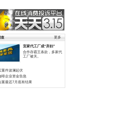
调查
更多
宜家代工厂成“弃妇”
合作存霸王条款，多家代
工厂被关。
宝案件波澜起伏
咖啡企业资金告急
吉案最迟7月底有结果