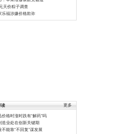
0元天价粽子调查
家乐福涉嫌价格欺诈
解读
更多
品价格时涨时跌有“解药”吗
制造业处在创新关键期
业不能靠“不回复”谋发展