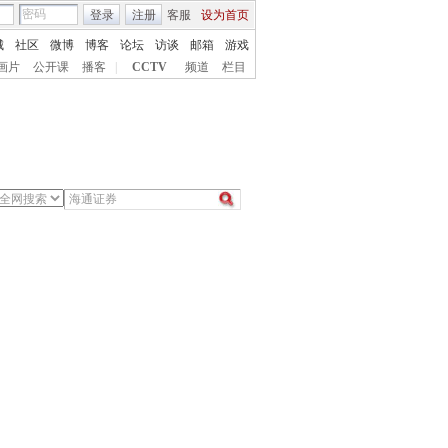
登录
注册
客服
设为首页
城
社区
微博
博客
论坛
访谈
邮箱
游戏
画片
公开课
播客
|
CCTV
频道
栏目