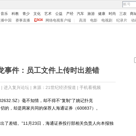
音乐
科教
青少
文化
艺术
公益
产经
汽车
旅游
健康
时尚
三农
商
直播中国
赛事直播
网络电视客户端
|
高清
电影
电视剧
纪录片
动
龙事件：员工文件上传时出差错
 |
进入复兴论坛
| 来源：21世纪经济报道 |
手机看视频
2632.SZ）毫不知情，却不得不“复制”了姚记扑克
导这一切的，却是两家共同的保荐人海通证券（600837）。
了差错。”11月23日，海通证券投行部相关负责人向本报独