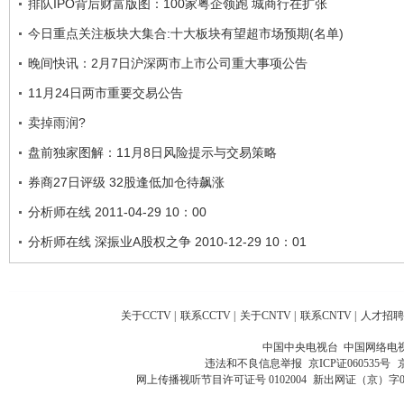
排队IPO背后财富版图：100家粤企领跑 城商行在扩张
今日重点关注板块大集合:十大板块有望超市场预期(名单)
晚间快讯：2月7日沪深两市上市公司重大事项公告
11月24日两市重要交易公告
卖掉雨润?
盘前独家图解：11月8日风险提示与交易策略
券商27日评级 32股逢低加仓待飙涨
分析师在线 2011-04-29 10：00
分析师在线 深振业A股权之争 2010-12-29 10：01
关于CCTV
|
联系CCTV
|
关于CNTV
|
联系CNTV
|
人才招聘
中国中央电视台 中国网络电
违法和不良信息举报
京ICP证060535号
网上传播视听节目许可证号 0102004
新出网证（京）字0