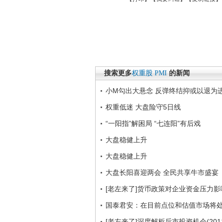
搜索更多
权重股
PMI
的新闻
小M勾出大悬念 反弹终结抑或以退为
权重低迷 大盘险守5日线
“一阳指”解困局 “七连阳”有后戏
大盘稳健上升
大盘稳健上升
大盘长阳喜迎两会 全民共享牛市盛宴
[老左来了]货币政策对企业资金压力影响 
国泰君安：在目前点位和估值市场将
[老左来了]深度解析后市投资机会(2011.