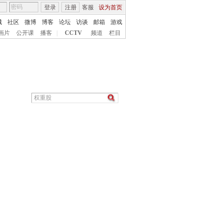
登录
注册
客服
设为首页
城
社区
微博
博客
论坛
访谈
邮箱
游戏
画片
公开课
播客
|
CCTV
频道
栏目