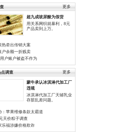
调查
更多
超九成玻尿酸为假货
用关系网织就暴利，8元
产品卖到上万。
素热牵出传销大案
账户余额一折贱卖
店用户账户被盗不作为
热点调查
更多
蒙牛承认冰淇淋代加工厂
违规
冰淇淋代加工厂天辅乳业
存脏乱差问题。
协：苹果维修条款太霸道
0元天价粽子调查
家乐福涉嫌价格欺诈