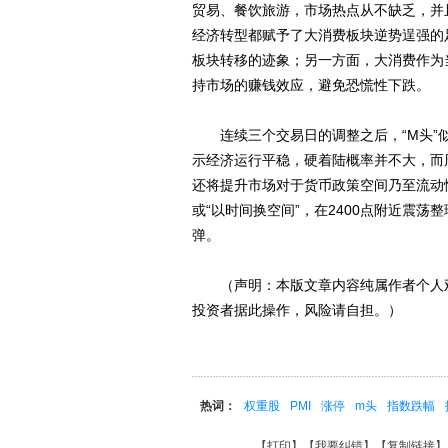
贸易、餐饮旅游，市场热点从不缺乏，并
经济转型都赋予了大消费板块逆势逞强的
板块转移的迹象；另一方面，大消费作为
持市场的赚钱效应，避免恐慌性下跌。
连续三个交易日的调整之后，“M头”似
示经济运行平稳，硬着陆概率并不大，而周
还将提升市场对于货币政策空间乃至流动
或“以时间换空间”，在2400点附近震
弹。
（声明：本版文章内容纯属作者个人观
投资者据此操作，风险请自担。）
热词：
权重股
PMI
涨停
m头
指数跌幅
【
打印
】【
我要纠错
】【
复制链接
】