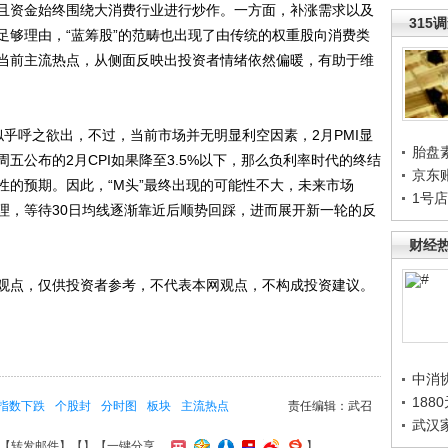
且资金始终围绕大消费行业进行炒作。一方面，补涨需求以及
315
足够理由，“蓝筹股”的范畴也出现了由传统的权重股向消费类
当前主流热点，从侧面反映出投资者情绪依然偏暖，有助于维
乎呼之欲出，不过，当前市场并无明显利空因素，2月PMI显
胎盘
五公布的2月CPI如果降至3.5%以下，那么负利率时代的终结
京东
性的预期。因此，“M头”最终出现的可能性不大，未来市场
1号
荡整理，等待30日均线逐渐靠近后顺势回踩，进而展开新一轮的反
财经
点，仅供投资者参考，不代表本网观点，不构成投资建议。
中消
188
指数下跌
个股封
分时图
板块
主流热点
责任编辑：武召
武汉
【
转发邮件
】【
】
【一键分享
】