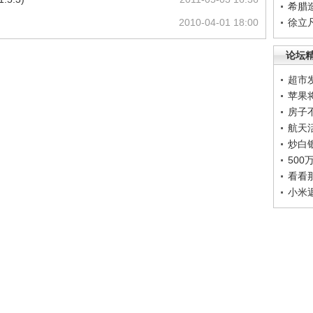
希腊
2010-04-01 18:00
徐立
论坛
超市
苹果
房子
航天
炒白
50
看看
小米