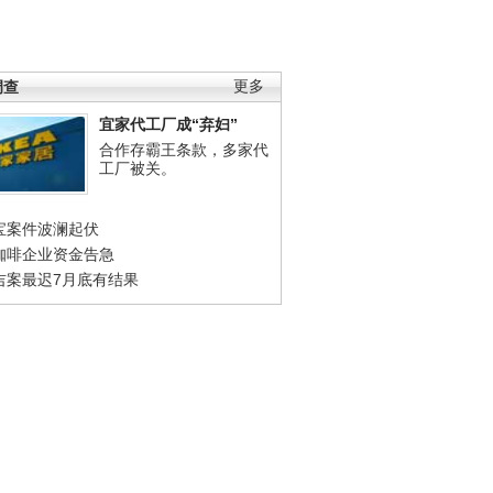
调查
更多
宜家代工厂成“弃妇”
合作存霸王条款，多家代
工厂被关。
宝案件波澜起伏
咖啡企业资金告急
吉案最迟7月底有结果