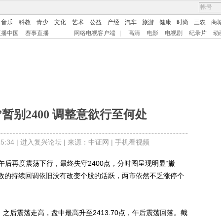
音乐
科教
青少
文化
艺术
公益
产经
汽车
旅游
健康
时尚
三农
商
直播中国
赛事直播
网络电视客户端
|
高清
电影
电视剧
纪录片
动
”暂别2400 调整意欲行至何处
:34 |
进入复兴论坛
| 来源：中证网 |
手机看视频
后再度震荡下行，最终失守2400点，分时图呈现明显“撇
指数的持续回调依旧没有改变个股的活跃，两市依然不乏涨停个
之后震荡走高，盘中最高升至2413.70点，午后震荡回落。截