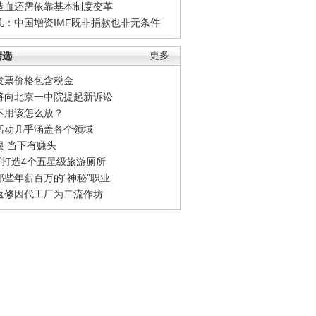
造血还需依靠基本制度变革
凡：中国增资IMF既非捐款也非无条件
精选
更多
发票价格包含税金
将向北京一中院提起新诉讼
不用该怎么放？
活动几乎涵盖各个领域
银 当下有赚头
0万打造4个五星级旅游厕所
那些年薪百万的“神秘”职业
返修因代工厂为二流作坊