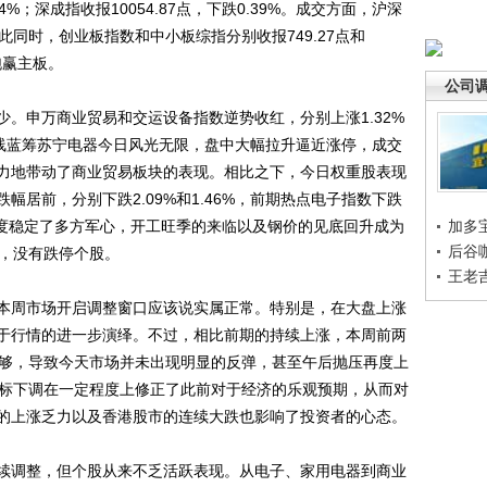
64%；深成指收报10054.87点，下跌0.39%。成交方面，沪深
。与此同时，创业板指数和中小板综指分别收报749.27点和
，跑赢主板。
公司
申万商业贸易和交运设备指数逆势收红，分别上涨1.32%
；二线蓝筹苏宁电器今日风光无限，盘中大幅拉升逼近涨停，成交
力地带动了商业贸易板块的表现。相比之下，今日权重股表现
居前，分别下跌2.09%和1.46%，前期热点电子指数下跌
一度稳定了多方军心，开工旺季的来临以及钢价的见底回升成为
加多
后谷
停，没有跌停个股。
王老
周市场开启调整窗口应该说实属正常。特别是，在大盘上涨
于行情的进一步演绎。不过，相比前期的持续上涨，本周前两
不够，导致今天市场并未出现明显的反弹，甚至午后抛压再度上
目标下调在一定程度上修正了此前对于经济的乐观预期，从而对
的上涨乏力以及香港股市的连续大跌也影响了投资者的心态。
调整，但个股从来不乏活跃表现。从电子、家用电器到商业