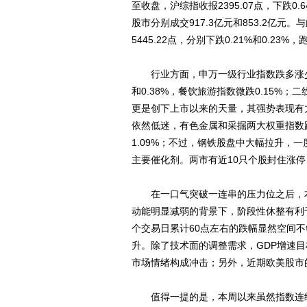
至收盘，沪综指收报2395.07点，下跌0.
股市分别成交917.3亿元和853.2亿元
5445.22点，分别下跌0.21%和0.23%
行业方面，申万一级行业指数跌多涨少。
和0.38%，餐饮旅游指数微跌0.15%
更是创下上市以来的天量，其强势表现有
依然低迷，有色金属和采掘两大权重指数跌幅
1.09%；不过，钢铁股盘中大幅拉升，
主要催化剂。两市有近10只个股封住涨
在一口气突破一连串的压力位之后，本
动能明显减弱的背景下，阶段性休整有利
个交易日累计60点左右的跌幅显然空间
升。除了技术面的调整需求，GDP增速
市场情绪构成冲击；另外，近期欧美股市
值得一提的是，本周以来虽然指数连续