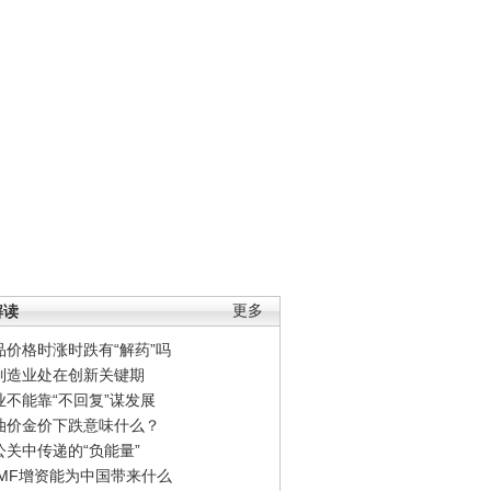
解读
更多
品价格时涨时跌有“解药”吗
制造业处在创新关键期
业不能靠“不回复”谋发展
油价金价下跌意味什么？
公关中传递的“负能量”
IMF增资能为中国带来什么