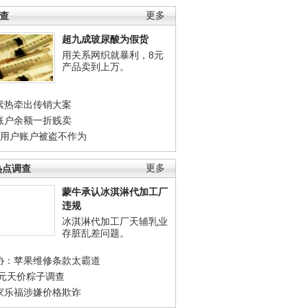
调查
更多
超九成玻尿酸为假货
用关系网织就暴利，8元
产品卖到上万。
素热牵出传销大案
账户余额一折贱卖
店用户账户被盗不作为
热点调查
更多
蒙牛承认冰淇淋代加工厂
违规
冰淇淋代加工厂天辅乳业
存脏乱差问题。
协：苹果维修条款太霸道
0元天价粽子调查
家乐福涉嫌价格欺诈