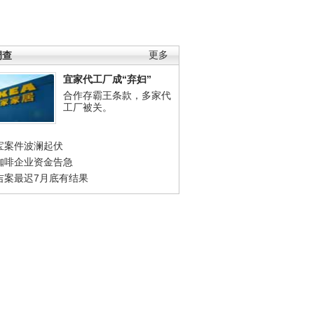
调查
更多
宜家代工厂成“弃妇”
合作存霸王条款，多家代
工厂被关。
宝案件波澜起伏
咖啡企业资金告急
吉案最迟7月底有结果