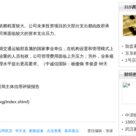
315
赖程度较大。公司未来投资项目的大部分支出都由政府承
司将面临较大的资本支出压力。
胎盘
交通运输部直属的国家事业单位，在机构设置和管理模式上
京东
较重的人员包袱，公司管理费用面临上升压力；另外，业务规
1号
理水平提出更高要求。（中诚信国际：杨傲镝 李俊彦 钟天
财经
打捞局主体信用评级报告
j/index.shtml)
中消
188
武汉
信用状况
华天龙
船舶设备
点击查看
基本观点
责任编辑：张崖