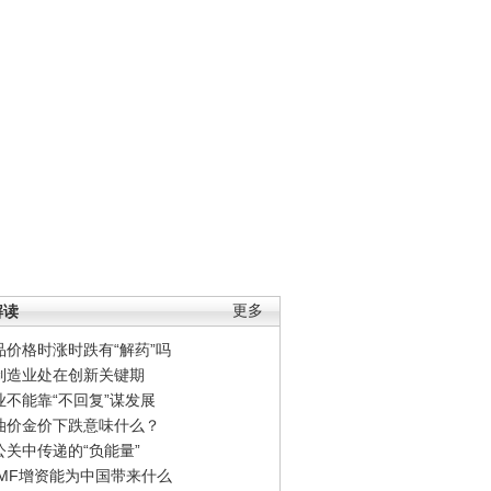
解读
更多
品价格时涨时跌有“解药”吗
制造业处在创新关键期
业不能靠“不回复”谋发展
油价金价下跌意味什么？
公关中传递的“负能量”
IMF增资能为中国带来什么