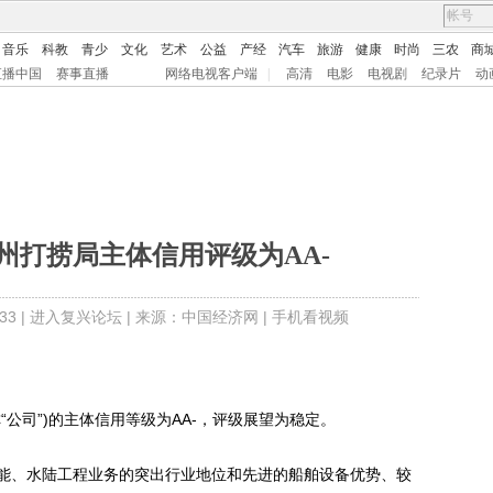
音乐
科教
青少
文化
艺术
公益
产经
汽车
旅游
健康
时尚
三农
商
直播中国
赛事直播
网络电视客户端
|
高清
电影
电视剧
纪录片
动
州打捞局主体信用评级为AA-
3 |
进入复兴论坛
| 来源：中国经济网 |
手机看视频
司”)的主体信用等级为AA-，评级展望为稳定。
、水陆工程业务的突出行业地位和先进的船舶设备优势、较