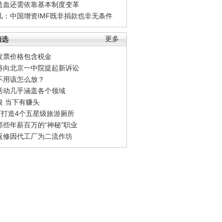
造血还需依靠基本制度变革
凡：中国增资IMF既非捐款也非无条件
精选
更多
发票价格包含税金
将向北京一中院提起新诉讼
不用该怎么放？
活动几乎涵盖各个领域
银 当下有赚头
0万打造4个五星级旅游厕所
那些年薪百万的“神秘”职业
返修因代工厂为二流作坊