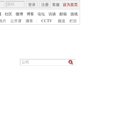
登录
注册
客服
设为首页
城
社区
微博
博客
论坛
访谈
邮箱
游戏
画片
公开课
播客
|
CCTV
频道
栏目