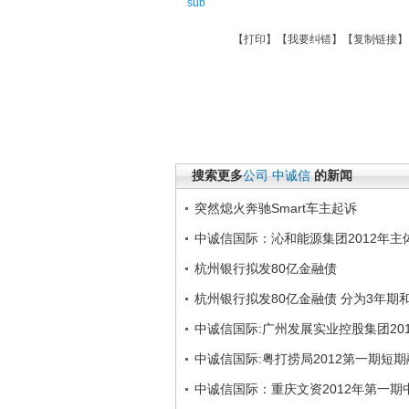
sub
【
打印
】【
我要纠错
】【
复制链接
】
搜索更多
公司
中诚信
的新闻
突然熄火奔驰Smart车主起诉
中诚信国际：沁和能源集团2012年主
杭州银行拟发80亿金融债
杭州银行拟发80亿金融债 分为3年期
中诚信国际:广州发展实业控股集团201
中诚信国际:粤打捞局2012第一期短期
中诚信国际：重庆文资2012年第一