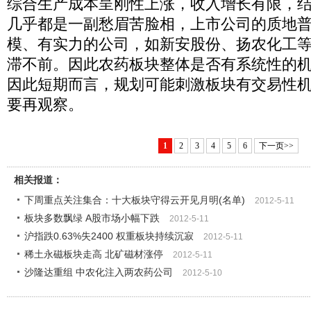
综合生产成本呈刚性上涨，收入增长有限，
几乎都是一副愁眉苦脸相，上市公司的质地
模、有实力的公司，如新安股份、扬农化工
滞不前。因此农药板块整体是否有系统性的
因此短期而言，规划可能刺激板块有交易性
要再观察。
1
2
3
4
5
6
下一页>>
相关报道：
下周重点关注集合：十大板块守得云开见月明(名单)
2012-5-11
板块多数飘绿 A股市场小幅下跌
2012-5-11
沪指跌0.63%失2400 权重板块持续沉寂
2012-5-11
稀土永磁板块走高 北矿磁材涨停
2012-5-11
沙隆达重组 中农化注入两农药公司
2012-5-10