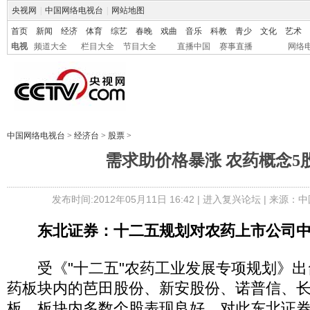
央视网
|
中国网络电视台
|
网站地图
首页
新闻
经济
体育
综艺
春晚
戏曲
音乐
科教
青少
文化
艺术
电视
频道大全
栏目大全
节目大全
直播中国
赛事直播
网络
中国网络电视台
>
经济台
>
股票
>
需求助价格暴涨 农药概念5
发布时间:2012年05月11日 16:42 |
进入复兴论坛
| 来源：中
东北证券：十二五规划对农药上市公司中
受《"十二五"农药工业发展专项规划》出
药板块内的芭田股份、新安股份、诺普信、
板，板块内多数个股表现良好。对此东北证