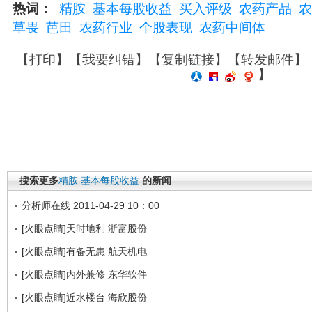
热词：
精胺
基本每股收益
买入评级
农药产品
农
草畏
芭田
农药行业
个股表现
农药中间体
【
打印
】【
我要纠错
】【
复制链接
】【
转发邮件
】
】
搜索更多
精胺
基本每股收益
的新闻
分析师在线 2011-04-29 10：00
[火眼点睛]天时地利 浙富股份
[火眼点睛]有备无患 航天机电
[火眼点睛]内外兼修 东华软件
[火眼点睛]近水楼台 海欣股份