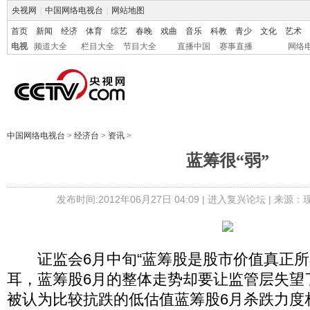
央视网
|
中国网络电视台
|
网站地图
首页
新闻
经济
体育
综艺
春晚
戏曲
音乐
科教
青少
文化
艺术
电视
频道大全
栏目大全
节目大全
直播中国
赛事直播
网络
中国网络电视台
>
经济台
>
资讯
>
蓝筹很“弱”
发布时间:2012年06月27日 04:09 |
进入复兴论坛
| 来源：
证监会6月中旬“蓝筹股是股市价值真正所
耳，蓝筹股6月的整体走势却要让监管层失望
被认为比较抗跌的低估值蓝筹股6月杀跌力度