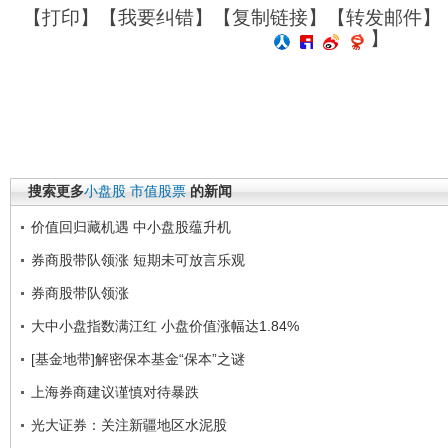
【
打印
】【
我要纠错
】【
复制链接
】【
转发邮件
】
】
搜索更多
小盘股
市值股票
的新闻
价值回归藏机遇 中小盘股蕴升机
券商股带队领涨 短期未可放言乐观
券商股带队领涨
大中小盘指数满江红 小盘价值涨幅达1.84%
[基金地带]解密保本基金“保本”之谜
上海券商建议谨慎对待暴跌
光大证券：关注新疆地区水泥股