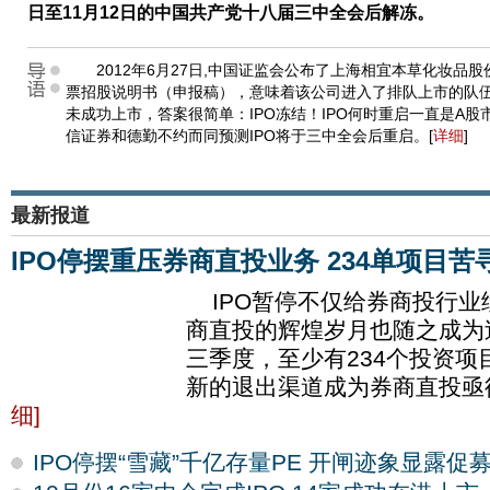
日至11月12日的中国共产党十八届三中全会后解冻。
2012年6月27日,中国证监会公布了上海相宜本草化妆品
票招股说明书（申报稿），意味着该公司进入了排队上市的队伍
未成功上市，答案很简单：IPO冻结！IPO何时重启一直是A
信证券和德勤不约而同预测IPO将于三中全会后重启。
[
详细
]
最新报道
IPO停摆重压券商直投业务 234单项目苦
IPO暂停不仅给券商投行业
商直投的辉煌岁月也随之成为
三季度，至少有234个投资项
新的退出渠道成为券商直投亟
细
]
IPO停摆“雪藏”千亿存量PE 开闸迹象显露促