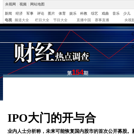
央视网
|
视频
|
网站地图
新闻
经济
军事
评论
图片
体育
娱乐
科教
综艺
戏曲
音乐
少儿
电视
频道大全
栏目大全
节目大全
直播中国
赛事直播
央视
C
C
154
第
期
IPO大门的开与合
业内人士分析称，未来可能恢复国内股市的首次公开募股。新