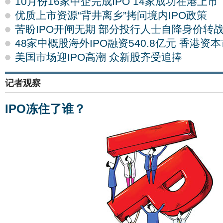
10月份16家中企完成IPO 14家成功在港上市
优质上市资源“背井离乡”拷问境内IPO政策
苦盼IPO开闸无期 部分投行人士自降身价转
48家中概股海外IPO融资540.8亿元 香港资
美国市场迎IPO高潮 众新股齐受追捧
记者观察
IPO冻住了谁？