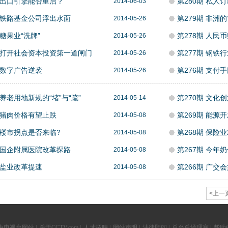
期 出口引擎能否重启？
第280期 私人
2014-06-03
期 铁路基金公司浮出水面
第279期 非洲的
2014-05-26
 糖果业“洗牌”
第278期 人
2014-05-26
期 打开社会资本投资第一道闸门
第277期 钢铁
2014-05-26
期 数字广告逆袭
第276期 支付手
2014-05-26
 养老用地新规的“堵”与“疏”
第270期 文化
2014-05-14
期 猪肉价格有望止跌
第269期 能源
2014-05-08
期 楼市拐点是否来临?
第268期 保险
2014-05-08
期 国企附属医院改革探路
第267期 今年
2014-05-08
期 盐业改革提速
第266期 广交
2014-05-08
<上一
央电视台网站
|
关于CCTV.com
|
人才招聘
|
网站声明
|
法律顾问
|
总台总经理室
|
帮助