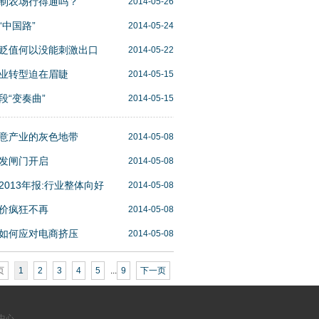
订制农场行得通吗？
2014-05-26
“中国路”
2014-05-24
民币贬值何以没能刺激出口
2014-05-22
行业转型迫在眉睫
2014-05-15
段“变奏曲”
2014-05-15
创意产业的灰色地带
2014-05-08
开发闸门开启
2014-05-08
业2013年报:行业整体向好
2014-05-08
奶价疯狂不再
2014-05-08
会如何应对电商挤压
2014-05-08
页
1
2
3
4
5
...
9
下一页
中心