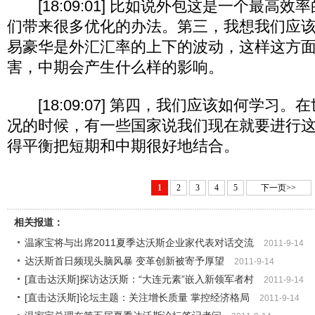
[18:09:01] 比如说外包这是一个最高
们带来很多优化的办法。第三，我想我们应
易豪华是外汇汇率的上下的波动，这样这方
害，中期会产生什么样的影响。
[18:09:07] 第四，我们应该如何学习
况的时候，有一些国家说我们现在就要进行
得平衡把短期和中期很好地结合。
1
2
3
4
5
下一页>>
相关报道：
温家宝将与出席2011夏季达沃斯企业家代表对话交流
2011-9-14
达沃斯首日频现头脑风暴 变革创新被寄予厚望
2011-9-14
[直击达沃斯]探访达沃斯：“大连元素”嵌入新领军者村
2011-9-14
[直击达沃斯]论坛主题：关注增长质量 掌控经济格局
2011-9-14