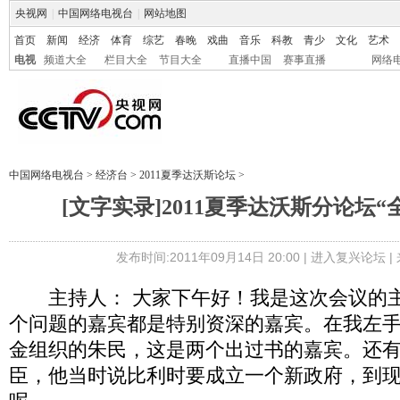
央视网
|
中国网络电视台
|
网站地图
首页
新闻
经济
体育
综艺
春晚
戏曲
音乐
科教
青少
文化
艺术
电视
频道大全
栏目大全
节目大全
直播中国
赛事直播
网络
中国网络电视台
>
经济台
>
2011夏季达沃斯论坛
>
[文字实录]2011夏季达沃斯分论坛
发布时间:2011年09月14日 20:00 |
进入复兴论坛
|
主持人： 大家下午好！我是这次会议的主
个问题的嘉宾都是特别资深的嘉宾。在我左
金组织的朱民，这是两个出过书的嘉宾。还
臣，他当时说比利时要成立一个新政府，到