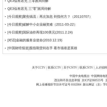
QE3似有若无 三零困局待解
QE3似有若无 三“零”困局待解
[今日观察]聚焦钱流：再次加息 剑指何方？（20110707）
[今日观察]破解中小企业融资难（2011-03-22）
[今日观察]国际油价再现100美元(2011.2.24)
[对话]金融的服务业使命(2010.12.19)
[中国财经报道]股指期货剑在手 看市场谁是英雄
关于CCTV
|
联系CCTV
|
关于CNTV
|
联系CNTV
|
人才招聘
中国中央电视台 中国网络电
违法和不良信息举报
京ICP证060535号
网上传播视听节目许可证号 0102004
新出网证（京）字0