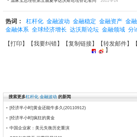
温家宝总理在第五届夏季达沃斯论坛答记者问
2011-9-14
热词：
杠杆化
金融波动
金融稳定
金融资产
金融
金融体系
全球经济增长
达沃斯论坛
金融领域
分
【
打印
】【
我要纠错
】【
复制链接
】【
转发邮件
】
】
搜索更多
杠杆化
金融波动
的新闻
[经济半小时]黄金还能牛多久(20110912)
[经济半小时]疯狂的黄金
中国企业家：美元失衡历史重演