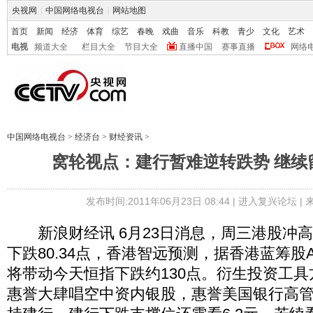
央视网
|
中国网络电视台
|
网站地图
首页
新闻
经济
体育
综艺
春晚
戏曲
音乐
科教
青少
文化
艺术
电视
频道大全
栏目大全
节目大全
直播中国
赛事直播
网络
中国网络电视台
>
经济台
>
财经资讯
>
窝轮视点：建行暂难逆转跌势 继续
发布时间:2011年06月23日 08:44 |
进入复兴论坛
|
新浪财经讯 6月23日消息，周三港股冲
下跌80.34点，香港智远预测，据香港蓝筹股
将带动今天恒指下跌约130点。衍生投资工
惠誉大肆唱空中资内银股，惠誉美国银行高