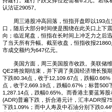
持建行。建行下跌支撑位还需看6.2元。若续
认沽证29057。
周三港股冲高回落，恒指开盘即以193点升幅
口，随后大部分时间便是围绕在此关口上下
向；临近尾盘，恒指在长时间上冲乏力之后
了当天所有升幅。截至收盘，恒指收报21860点
市成交额约为647亿元。
美国方面，周三美国股市收跌。美联储维
QE2将按期结束，并下调了美国经济增长预
下跌80.34点，收于12,109.67点，跌幅0.66
点，收于2,669.19点，跌幅0.67%；标普500
1,287.14点，跌幅0.65%。而香港主要蓝
(ADR)普遍下跌，折合港元计，汇丰ADR报7
下跌1.09%；而中人寿及中石油分别下跌0.44