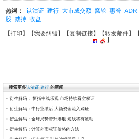
热词：
认沽证
建行
大市成交额
窝轮
惠誉
ADR
股
减持
收盘
【
打印
】【
我要纠错
】【
复制链接
】【
转发邮件
】
】
搜索更多
认沽证
建行
的新闻
衍生解码： 恒指中线乐观 市场持续看空权证
衍生解码：中行业绩后 大额资金流入购证
衍生解码：全球局势带升港股 短线将有波动
衍生解码：计算外币权证价格的方法