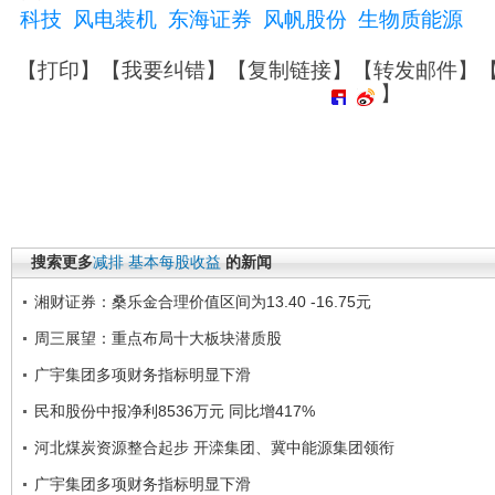
科技
风电装机
东海证券
风帆股份
生物质能源
【
打印
】【
我要纠错
】【
复制链接
】【
转发邮件
】
】
搜索更多
减排
基本每股收益
的新闻
湘财证券：桑乐金合理价值区间为13.40 -16.75元
周三展望：重点布局十大板块潜质股
广宇集团多项财务指标明显下滑
民和股份中报净利8536万元 同比增417%
河北煤炭资源整合起步 开滦集团、冀中能源集团领衔
广宇集团多项财务指标明显下滑