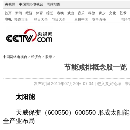
央视网
|
中国网络电视台
|
网站地图
首页
新闻
经济
体育
综艺
春晚
戏曲
音乐
科教
青少
文化
艺术
电视
频道大全
栏目大全
节目大全
直播中国
赛事直播
网络
中国网络电视台
>
经济台
>
股票
>
节能减排概念股一览
发布时间:2011年07月20日 07:34 |
进入复兴论坛
| 
太阳能
天威保变（600550）600550 形成太
全产业布局