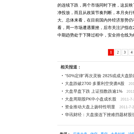
的连续下跌，两个市场同时下挫，这反映
净投放，而且从政策节奏判断，本月央行
大。总体来看，在目前国内外经济形势仍
看，周一市场遭遇重挫，后市关注沪指在2
中期趋势处于下降过程中，安全持仓线为6
1
2
3
4
相关报道：
“50%定律”再次灵验 2825或成大盘
大盘跌破2700 多重利空突袭A股
20
大盘早盘下跌 上证指数跌逾1%
201
大盘周期股PK中小盘成长股
2011-7-
资金推动大盘上扬特性明显
2011-7-
华讯财经：大盘接连下挫难挡题材股