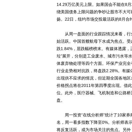
14.29万亿美元上限。如果国会不能在
绕美国债务上限问题的争吵让股市不大可
扬。22日，纽约市场交投最活跃的8月合约
从周一盘面的行业跟踪情况来看，行业
始活跃。中国首艘航母下水成为焦点。受
跌1.84%，居跌幅榜榜末。有媒体透露
垃”展开，分别是工业废水、城市污水等
体废弃物处理等四个方面。环保产业完全
行业走势相对抗跌，终盘跌2.28%。有
出现供不应求的情况，但近期全国各地区
价格拐点将在2011年第四季度出现。借
位。此外，医疗器械、飞机制造和公路桥
盘。
周一投资“在线分析师”统计了10家券
名，周一看多指数下降至0%。分析师表
将反复活跃，成为市场关注的焦点。另外