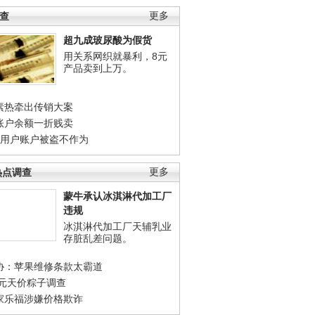
调查
更多
超九成玻尿酸为假货
用关系网织就暴利，8元
产品卖到上万。
素热牵出传销大案
账户余额一折贱卖
店用户账户被盗不作为
热点调查
更多
蒙牛承认冰淇淋代加工厂
违规
冰淇淋代加工厂天辅乳业
存脏乱差问题。
协：苹果维修条款太霸道
0元天价粽子调查
家乐福涉嫌价格欺诈