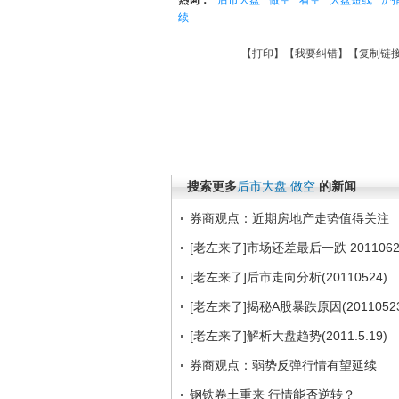
热词：
后市大盘
做空
看空
大盘短线
沪
续
【
打印
】【
我要纠错
】【
复制链
搜索更多
后市大盘
做空
的新闻
券商观点：近期房地产走势值得关注
[老左来了]市场还差最后一跌 2011062
[老左来了]后市走向分析(20110524)
[老左来了]揭秘A股暴跌原因(20110523
[老左来了]解析大盘趋势(2011.5.19)
券商观点：弱势反弹行情有望延续
钢铁卷土重来 行情能否逆转？