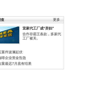
调查
更多
宜家代工厂成“弃妇”
合作存霸王条款，多家代
工厂被关。
宝案件波澜起伏
咖啡企业资金告急
吉案最迟7月底有结果