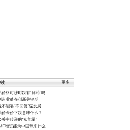
解读
更多
品价格时涨时跌有“解药”吗
制造业处在创新关键期
业不能靠“不回复”谋发展
油价金价下跌意味什么？
公关中传递的“负能量”
IMF增资能为中国带来什么