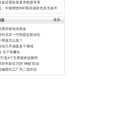
造血还需依靠基本制度变革
凡：中国增资IMF既非捐款也非无条件
精选
更多
发票价格包含税金
将向北京一中院提起新诉讼
不用该怎么放？
活动几乎涵盖各个领域
银 当下有赚头
0万打造4个五星级旅游厕所
那些年薪百万的“神秘”职业
返修因代工厂为二流作坊