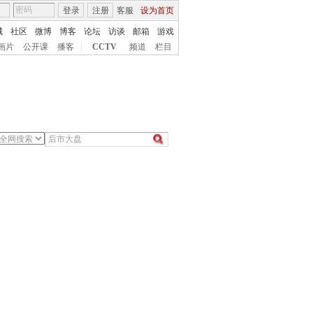
登录
注册
客服
设为首页
城
社区
微博
博客
论坛
访谈
邮箱
游戏
画片
公开课
播客
|
CCTV
频道
栏目