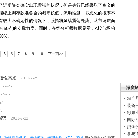
了近期资金确实出现紧张的状况，但是央行已经采取了资金的
继续上调存款准备金的概率较低，流动性进一步恶化的概率不
有较大不确定性的情况下，股指将延续震荡走势。从市场层面
650点的支撑力度。同时，在线分析师数据显示，A股市场的
0%。
5
6
7
8
9
10
下一页>>
阶段性高点
2011-7-25
11-7-25
深度
1-7-25
农产
24
装备
23
彩票
强势
2011-7-22
国际
奶企
参与