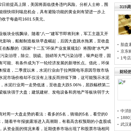
8月2日前提高上限，美国将面临债务违约风险。分析人士称，围
315
能很快得到喘息机会，具有避险功能的黄金则有望进一步上
收于每盎司1601.5美元。
板块全线飘绿。随着“八一”建军节即将到来，军工主题又开
此影响，船舶制造板块早盘崛起，后因大盘跳水拖累，至收盘
胎盘
，正在酝酿的《国家“十二五”环保产业发展规划》将围绕“水气声
京东
水污染治理，除尘、脱硫、脱硝等大气污染治理，噪声处理，固
1号
有可能、有条件成为下一轮经济发展的新增长点。借此，环保
媒体报道，二季度以来，水泥行业由于拉闸限电等原因导致市场
财经
水泥市场价格却不仅没有上涨反而持续下降，这可能预示水泥
此，水泥行业周一走势低迷，至收盘大跌5.06%，居跌幅榜第二
梁板块强于大盘；建筑建材、发电设备和房地产等板块弱于大
中消
商对周一大盘走势的看法：看多的5名，骑墙的5名，看空的0
188
示，随着半年报披露渐进入高潮期，有着高含权预期的小盘股或
武汉
，从资金面的情况来看，近期债券市场出现了和股票市场相同