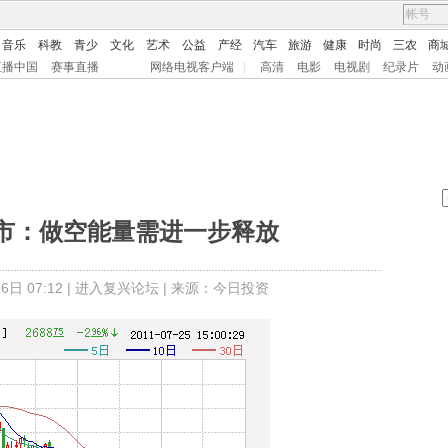
音乐
科教
青少
文化
艺术
公益
产经
汽车
旅游
健康
时尚
三农
商
直播中国
赛事直播
网络电视客户端
|
高清
电影
电视剧
纪录片
动
市：做空能量需进一步释放
日 07:12 |
进入复兴论坛
| 来源：今日投资