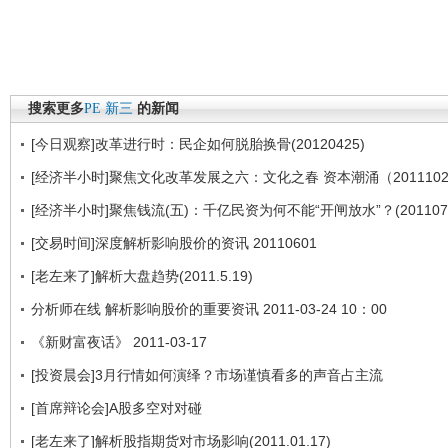
搜索更多
PE
新三
的新闻
[今日观察]改革进行时：民企如何脱胎换骨(20120425)
[经济半小时]聚焦文化改革发展之六：文化之春 资本潮涌（2011102
[经济半小时]聚焦钱流(五)：千亿民资为何不能“开闸放水”？(2011070
[交易时间]深度解析影响股价的资讯 20110601
[老左来了]解析大盘趋势(2011.5.19)
分析师在线 解析影响股价的重要资讯 2011-03-24 10：00
《新财富夜话》 2011-03-17
[投资晨会]3月行情如何演绎？市场谨慎看多的声音占主流
[首席辩论会]A股多空对对碰
[老左来了]解析股指期货对市场影响(2011.01.17)