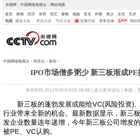
央视网
|
中国网络电视台
|
网站地图
首页
新闻
经济
体育
综艺
春晚
戏曲
音乐
科教
青少
文化
艺术
电视
频道大全
栏目大全
节目大全
直播中国
赛事直播
网络
中国网络电视台
>
经济台
>
资讯
>
IPO市场僧多粥少 新三板渐成P
发布时间:2012年05月24日 08:08 |
进入复兴论坛
| 来源：
新三板的蓬勃发展或能给VC(风险投资)、P
行业带来全新的机会。最新数据显示，新三
发企业数量连年递增，今年新三板公司增发的
被PE、VC认购。