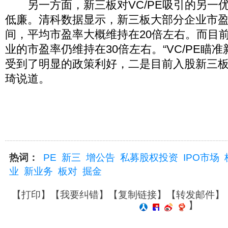
另一方面，新三板对VC/PE吸引的另一
低廉。清科数据显示，新三板大部分企业市盈率
间，平均市盈率大概维持在20倍左右。而目
业的市盈率仍维持在30倍左右。“VC/PE瞄
受到了明显的政策利好，二是目前入股新三板
琦说道。
热词：
PE
新三
增公告
私募股权投资
IPO市场
业
新业务
板对
掘金
【
打印
】【
我要纠错
】【
复制链接
】【
转发邮件
】
】