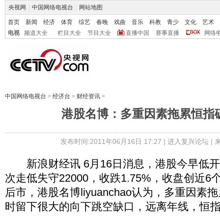
央视网
|
中国网络电视台
|
网站地图
首页
新闻
经济
体育
综艺
春晚
戏曲
音乐
科教
青少
文化
艺术
电视
频道大全
栏目大全
节目大全
直播中国
赛事直播
网络
中国网络电视台
>
经济台
>
财经资讯
>
港股名博：多重因素拖累恒指
发布时间:2011年06月16日 17:27 |
进入复兴论坛
|
新浪财经讯 6月16日消息，港股今早低
次走低失守22000，收跌1.75%，收盘创近
后市，港股名博liyuanchao认为，多重因
时留下很大的向下跳空缺口，远离年线，恒