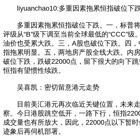
liyuanchao10:多重因素拖累恒指破位下
多重因素拖累恒指破位下跌。一，标普将
评级从“B”级下调至当前全球最低的“CCC”
油价也受累大跌。三，A股也破位下跌。四，
指拖累明显。五，两地房产股全线大跌。内
破位下跌，跌破22000点，留下很大的向下
恒指有望惯性续跌。
吴喜凯：密切留意港元走势
目前美汇港元再次临近关键位置，未来走
察。今日港股跳空低开，一路下行，恒指220
成交量也有所放大，因此，22000点以下暂
迹象后再伺机部署。