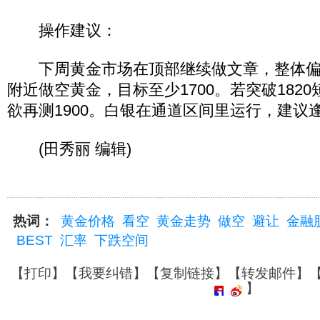
操作建议：
下周黄金市场在顶部继续做文章，整体偏下
附近做空黄金，目标至少1700。若突破182
欲再测1900。白银在通道区间里运行，建议
(田秀丽 编辑)
热词：
黄金价格
看空
黄金走势
做空
避让
金融
BEST
汇率
下跌空间
【
打印
】【
我要纠错
】【
复制链接
】【
转发邮件
】
】