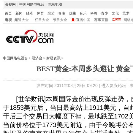
央视网
|
中国网络电视台
|
网站地图
首页
新闻
经济
体育
综艺
春晚
戏曲
音乐
科教
青少
文化
艺术
电视
频道大全
栏目大全
节目大全
直播中国
赛事直播
网络
中国网络电视台
>
经济台
>
财经资讯
>
BEST黄金:本周多头避让 黄
发布时间:2011年08月29日 09:20 |
进入复兴论坛
|
[世华财讯]本周国际金价出现反弹走势，
于1853美元后，当日最高站上1911美元，
于后三个交易日大幅度下挫，最地跌至1702
当前价格位于1773美元附近，由于今晚将公