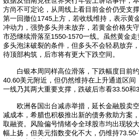
数据及伯南克在世界央行年会上讲话事件，
方尚不可定论，从周线上看目前金价仍受支
第一回撤位1745上方，若收线维持，表示黄
冲动力，强势多头并未放弃，若黄金价格失守17
市恐继续滑落至1550-1570一线。虽然黄
多头泡沫破裂的条件，但多头不会轻易放弃
待顶部构筑，后市将有更大下跌空间。
白银本周同样高位滑落，下跌幅度目前约
40.60美元附近，但仍然维持在上升通道区间，趋
一线乃其两大重要支撑，跌破后市看33.50和3
欧洲各国出台减赤举措，延长金融股卖空
减成本，希腊也积极推出新的债务救助方案
取融资。风险偏号情绪令全球股市均出现较
幅上扬，但美元指数变化不大，仍维持73.50-