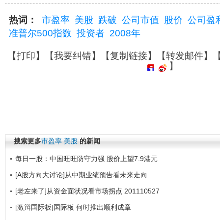
热词：
市盈率
美股
跌破
公司市值
股价
公司盈
准普尔500指数
投资者
2008年
【
打印
】【
我要纠错
】【
复制链接
】【
转发邮件
】
】
搜索更多
市盈率
美股
的新闻
每日一股：中国旺旺防守力强 股价上望7.9港元
[A股方向大讨论]从中期业绩预告看未来走向
[老左来了]从资金面状况看市场拐点 201110527
[激辩国际板]国际板 何时推出顺利成章