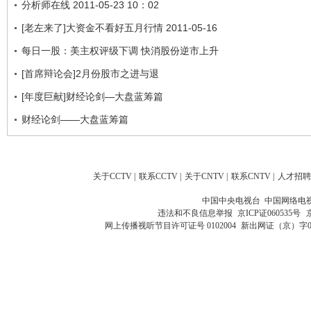
分析师在线 2011-05-23 10：02
[老左来了]大资金不看好五月行情 2011-05-16
每日一股：美主权评级下调 快消股份逆市上升
[首席辩论会]2月份股市之进与退
[年度巨献]财经论剑—大盘蓝筹篇
财经论剑——大盘蓝筹篇
关于CCTV
|
联系CCTV
|
关于CNTV
|
联系CNTV
|
人才招聘
中国中央电视台 中国网络电
违法和不良信息举报
京ICP证060535号
网上传播视听节目许可证号 0102004
新出网证（京）字0