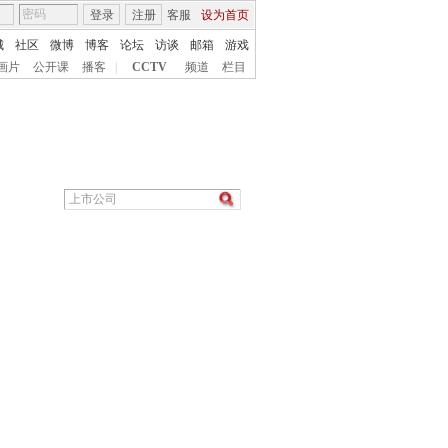
登录
注册
客服
设为首页
城
社区
微博
博客
论坛
访谈
邮箱
游戏
画片
公开课
播客
|
CCTV
频道
栏目