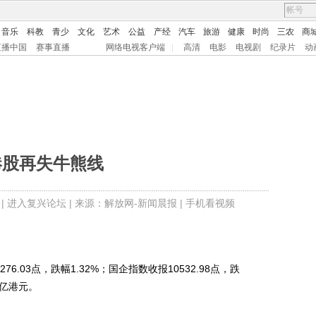
音乐
科教
青少
文化
艺术
公益
产经
汽车
旅游
健康
时尚
三农
商
直播中国
赛事直播
网络电视客户端
|
高清
电影
电视剧
纪录片
动
港股再失牛熊线
 |
进入复兴论坛
| 来源：解放网-新闻晨报 |
手机看视频
6.03点，跌幅1.32%；国企指数收报10532.98点，跌
39亿港元。