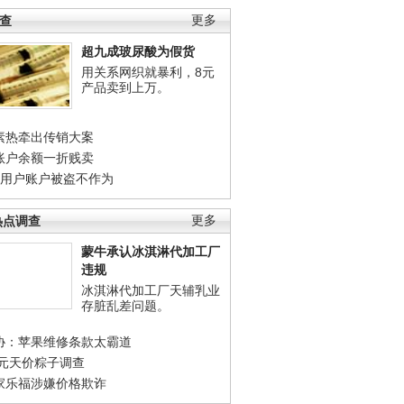
调查
更多
超九成玻尿酸为假货
用关系网织就暴利，8元
产品卖到上万。
素热牵出传销大案
账户余额一折贱卖
店用户账户被盗不作为
热点调查
更多
蒙牛承认冰淇淋代加工厂
违规
冰淇淋代加工厂天辅乳业
存脏乱差问题。
协：苹果维修条款太霸道
0元天价粽子调查
家乐福涉嫌价格欺诈