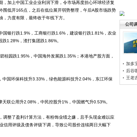
，加上中国工业企业利润下滑，令市场再度担心环球经济复
外围低开165点，之后在低位展开弱势整理，午后A股市场跌势
抽，力度有限，最终收于年线下方。
公司
行跌1.9%，工商银行跌1.6%，建设银行跌1.81%，农业
跌1.28%，渣打集团跌1.86%。
桂园跌1.95%，中国海外发展跌1.35%；本港地产股方面，
加多
后谷
王老
国环保科技升3.33%，绿色能源科技升2.04%，东江环保
联公用升2.08%，中民控股升1%，中国燃气升0.53%。
调整了盈利计算方法，有粉饰业绩之嫌，且手头现金难以应
企业信用评级及债务评级下调，导致公司股价连续两日大幅下