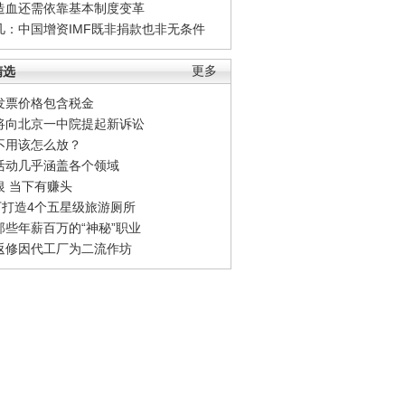
造血还需依靠基本制度变革
凡：中国增资IMF既非捐款也非无条件
精选
更多
发票价格包含税金
将向北京一中院提起新诉讼
不用该怎么放？
活动几乎涵盖各个领域
银 当下有赚头
0万打造4个五星级旅游厕所
那些年薪百万的“神秘”职业
返修因代工厂为二流作坊