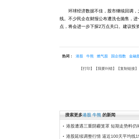
环球经济数据不佳，股市继续回调，尤
线。不少民企在财报公布遭洗仓抛售，进一
点，将会进一步下探2万点关口。建议投
热词：
港股
牛熊
燃气股
国企指数
金融
【
打印
】【
我要纠错
】【
复制链接
】
搜索更多
港股
牛熊
的新闻
港股遭遇三重阴霾笼罩 短期走势料仍
港股延续调整行情 逼近100天平均线1