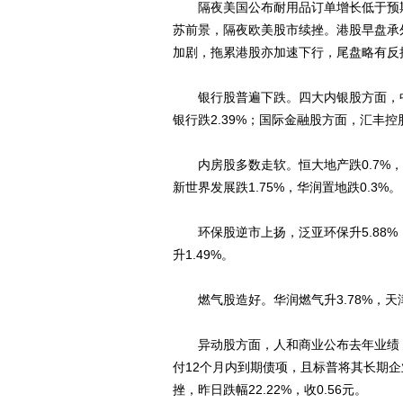
隔夜美国公布耐用品订单增长低于预期
苏前景，隔夜欧美股市续挫。港股早盘承
加剧，拖累港股亦加速下行，尾盘略有反
银行股普遍下跌。四大内银股方面，中国银
银行跌2.39%；国际金融股方面，汇丰控股
内房股多数走软。恒大地产跌0.7%，碧
新世界发展跌1.75%，华润置地跌0.3%。
环保股逆市上扬，泛亚环保升5.88%，中
升1.49%。
燃气股造好。华润燃气升3.78%，天津天
异动股方面，人和商业公布去年业绩，
付12个月内到期债项，且标普将其长期
挫，昨日跌幅22.22%，收0.56元。