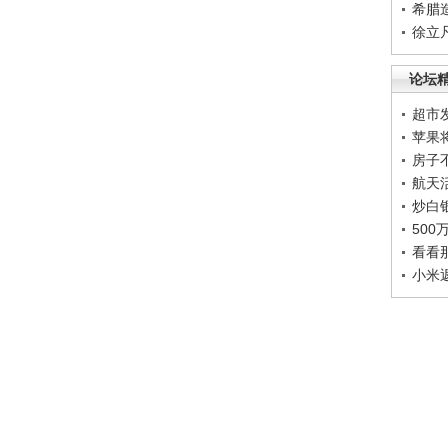
希腊
徐立
论坛
超市
苹果
房子
航天
炒白
50
看看
小米