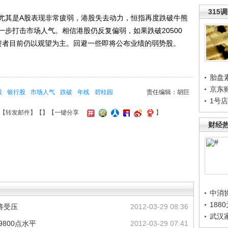
315
其是A股表现非常疲弱，港股失去动力，恒指再度跌破牛熊
步打击市场人气。相信港股仍反复偏弱，如果跌破20500
资者目前仍以观望为主。回避一些即将公布业绩的弱势股。
胎盘
京东
股
银行股
市场人气
跌破
年线
碧桂园
责任编辑：胡巨
1号
【
转发邮件
】【
】
【一键分享
】
财经
中消
188
将受压
2012-03-29 08:36
武汉
9800点水平
2012-03-29 07:41