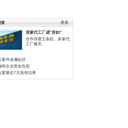
调查
更多
宜家代工厂成“弃妇”
合作存霸王条款，多家代
工厂被关。
宝案件波澜起伏
咖啡企业资金告急
吉案最迟7月底有结果