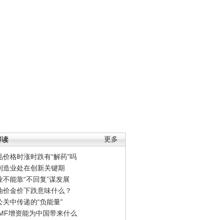
解读
更多
品价格时涨时跌有“解药”吗
制造业处在创新关键期
业不能靠“不回复”谋发展
油价金价下跌意味什么？
公关中传递的“负能量”
IMF增资能为中国带来什么