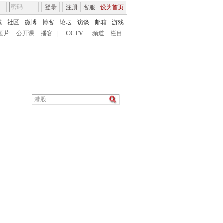
登录
注册
客服
设为首页
城
社区
微博
博客
论坛
访谈
邮箱
游戏
画片
公开课
播客
|
CCTV
频道
栏目