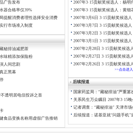
药品广告发布
2007年3·15贡献奖候选人：杨明
水器合格率仅39%
2007年3·15贡献奖候选人：黄细
总局提醒消费者理性选择安全消费
2007年3月6日 3·15贡献奖候
品实行市场准入制度
2007年3月7日 3·15贡献奖候
2007年3月2日 3·15贡献奖候选
2007年3月1日 3·15贡献奖候
2007年2月28日 3·15贡献奖
真做藏秘排油减肥茶
2007年2月27日 3·15贡献奖候
州天水味精添加保险粉
2007年2月26日 3·15贡献奖候
上演人间悲剧
>>点击进
保真正黑幕
不停
后续报道
国家药监局：“藏秘排油”严重篡
资费不透明居电信投诉之首
关系民生万众瞩目 2007年3·1
记者调查：“藏秘排油” 天津市
物卡
后续报道：诺基亚就“问题手机”
通保健食品变换名称用虚假广告推销