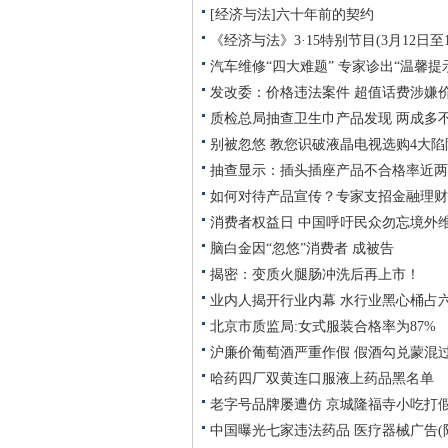
[经济与法]六十年前的契约
《经济与法》3·15特别节目(3月12日至1
汽车维修“四大难题” 专家诊出“温馨提
发改委：价格违法案件 超值话费涉嫌
质检总局抽查卫生巾产品发现 两成多
别被忽悠 教您识破液晶电视选购4大陷
抽查显示：插头插座产品不合格率近两
如何对待产品宣传？专家支招金融理财
消费者权益日 中国呼吁民众勿忘境外
脑白金因“忽悠”消费者 成被告
揭密：变质火腿肠冲洗后再上市！
业内人揭开行业内幕 水行业黑心桶占
北京市质监局:女式服装合格率为87%
沪廉价葡萄酒严重作假 假酒勾兑蒙混
哈药四厂双黄连口服液上药品黑名单
老字号品牌屡遭仿 京城隆福寺小吃打
中国曝光七家违法药品 医疗器械广告(