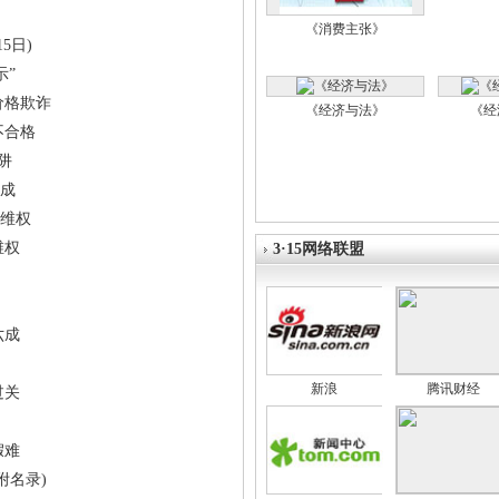
《消费主张》
5日)
示”
价格欺诈
《经济与法》
《经
不合格
阱
成
维权
维权
3·15网络联盟
六成
新浪
腾讯财经
过关
假难
附名录)