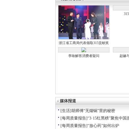
3
浙江省工商局代表领取315贡献奖
李咏解答消费者疑问
赵赫
媒体报道
[生活]胡师傅“无烟锅”里的秘密
[每周质量报告]“3·15红黑榜”聚焦中国
[每周质量报告]“放心药”如何出炉