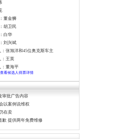
伟
花
选人：董金狮
选人：胡卫民
人：白华
选人：刘兴斌
候选人：张旭洋和45位奥克斯车主
选人：王英
选人：董海平
入查看候选人得票详情
改审批广告内容
5晚会以案例说维权
场仍在卖
道歉 提供两年免费维修