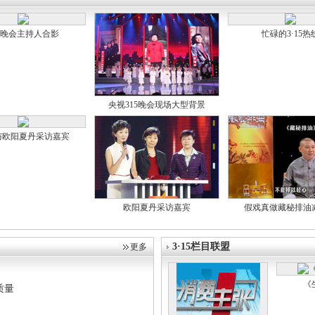
15晚会主持人合影
忙碌的3·15热
央视315晚会现场大型背景
与欧阳夏丹采访嘉宾
欧阳夏丹采访嘉宾
假戏真做藏秘排油
3·15栏目联盟
更多
《
质量