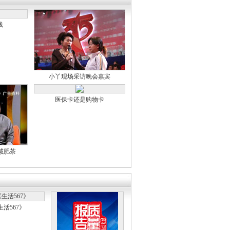
线
小丫现场采访晚会嘉宾
医保卡还是购物卡
减肥茶
生活567》