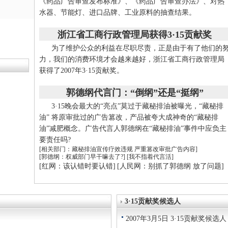
《药品广告审查发布标准》、《药品广告审查办法》、对热
水器、节能灯、进口品牌、工业原料的抽查结果。
浙江省工商行政管理局获得3·15贡献奖
为了维护公众的利益在尽职尽责，正是由于有了他们的
力，我们的消费环境才会越来越好，浙江省工商行政管理局
获得了2007年3·15贡献奖。
郭德纲代言门：“倒纲”还是“挺纲”
3·15晚会最大的“亮点”莫过于藏秘排油被曝光，“藏秘排
油” 将原审批过的广告篡改，产品被夸大成神奇的“藏秘排
油”减肥概念。广告代言人郭德纲在“藏秘排油”事件中应负主
要责任吗?
[相关部门：藏秘排油宣传疗效违规
严重篡改审批广告内容]
[郭德纲：权威部门早干嘛去了?]
[我不指着代言活]
[红网：该认错时要认错]
[人民网：别抓了郭德纲 放了问题]
3·15贡献奖候选人
2007年3月5日 3·15贡献奖