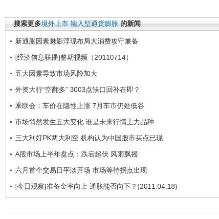
搜索更多
境外上市
输入型通货膨胀
的新闻
新通胀因素魅影浮现布局大消费攻守兼备
[经济信息联播]整期视频（20110714）
五大因素导致市场风险加大
外资大行“空翻多” 3003点缺口回补在即？
乘联会：车价在隐性上涨 7月车市仍处低谷
市场悄然发生五大变化 谁是未来行情主力品种
三大利好PK两大利空 机构认为中国股市买点已现
A股市场上半年盘点：跌宕起伏 风雨飘摇
六月首个交易日平淡开场 市场等待拐点出现
[今日观察]准备金率向上 通胀能否向下？(2011.04.18)