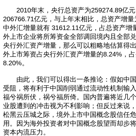
2010年末，央行总资产为259274.89亿
206766.71亿元，与上年末相比，总资产增量为
中外汇增量就有 31612.11亿元，占总资产增
外上市企业将所筹资金全部调回境内且全部
央行外汇资产增量，那么可以粗略地估算得出结
外上市筹资占央行外汇资产增量的8.24%，
8.20%。
由此，我们可以得出一条推论：假如中国
受阻，将有利于中国削弱通过流动性机制输
福兮祸所伏，祸兮福所倚。国内普遍将近几
业股遭到的冲击视为不利影响；但反过来说
松黑云压城之际，境外上市中国概念股信任
用。因为海外投资者对中国概念股望而却步
资本内流压力。