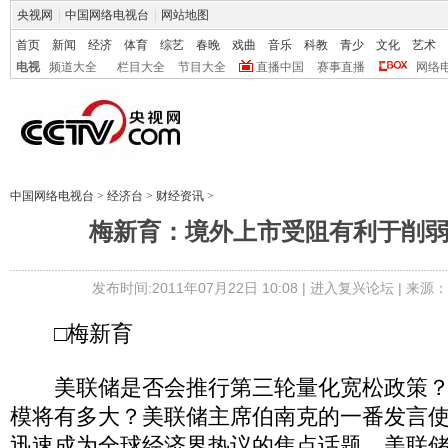
央视网
|
中国网络电视台
|
网站地图
首页
新闻
经济
体育
综艺
春晚
戏曲
音乐
科教
青少
文化
艺术
电视
频道大全
栏目大全
节目大全
直播中国
赛事直播
网络
中国网络电视台
>
经济台
>
财经资讯
>
梅新育：境外上市受阻有利于削
发布时间:2011年07月22日 10:08 |
进入复兴论坛
| 来源
□梅新育
美联储是否会推行第三轮量化宽松政策？
模将有多大？美联储主席伯南克的一番发言
迅速成为全球经济界热议的焦点话题，美联