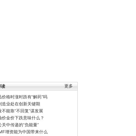
解读
更多
品价格时涨时跌有“解药”吗
制造业处在创新关键期
业不能靠“不回复”谋发展
油价金价下跌意味什么？
公关中传递的“负能量”
IMF增资能为中国带来什么