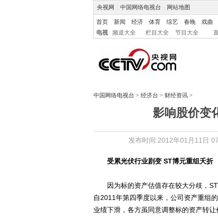
央视网
|
中国网络电视台
|
网站地图
首页
新闻
经济
体育
综艺
春晚
戏曲
电视
频道大全
栏目大全
节目大全
中国网络电视台
>
经济台
>
财经资讯
>
影响股价变化
发布时间:2012年01月11日 07:
受累光伏行业剧变 ST博元重组夭折
因为标的资产估值存在较大分歧，ST博
自2011年第四季度以来，公司资产重
业绩下滑，各方虽同意调整标的资产转让