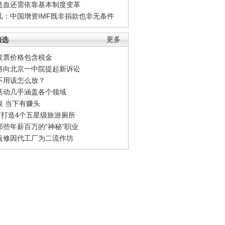
造血还需依靠基本制度变革
凡：中国增资IMF既非捐款也非无条件
精选
更多
发票价格包含税金
将向北京一中院提起新诉讼
不用该怎么放？
活动几乎涵盖各个领域
银 当下有赚头
0万打造4个五星级旅游厕所
那些年薪百万的“神秘”职业
返修因代工厂为二流作坊