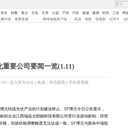
音乐
科教
青少
文化
艺术
公益
产经
汽车
旅游
健康
时尚
三农
商
直播中国
赛事直播
网络电视客户端
|
高清
电影
电视剧
纪录片
动
重要公司要闻一览(1.11)
04 |
进入复兴论坛
| 来源：和讯股票 |
手机看视频
元转战光伏产业的计划被迫终止。ST博元今日公告显示，
组的标的企业江西瑞晶太阳能科技有限公司受行业波动影响，经营
价格，但就价格调整幅度无法达成一致。ST博元与新余中瑞投