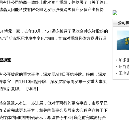
用有限公司协商一致终止此次资产重组，并签署了《关于终止
瑞晶太阳能科技有限公司之发行股份购买资产及资产出售协
公司
博元一家，去年10月，*ST远东披露了吸收合并永祥股份的
以“近期市场环境发生变化”为由，宣布对重组具体方案进行调
望加速
加多
后谷
王老
公开披露的重大事件，深发展A昨日开始停牌。晚间，深发
并事宜，自1月10日起停牌。深发展将每周发布一次重大事项
结果后复牌。 【详细】
合迟迟未有进一步进展，但对于两行的更名事宜，市场早已
春节前完成更名事宜，相关的董事会及股东大会程序亦将于下
受媒体访问时曾明确表示，希望在今年3月底之前完成两行合