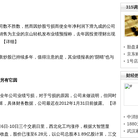
315
数不胜数，然而因炒股亏损而使全年净利润下滑九成的公司
销售为主业的京山轻机发布业绩预报称，去年因投资理财出现
。 【详细】
胎盘
京东
炒股已持续多年，值得注意的是，其业绩报表的“阴晴”也与
1号
财经
或另有它因
全年公司业绩亏损，对于亏损的原因，公司未做说明，但同时
，具体财务数据，公司最迟在2012年1月31日前披露。 【详
中消
188
日-10日三个交易日里，西北化工均涨停，根据大智慧显
武汉
日收盘，股价已涨至6.28元，以公司总股本1.89亿股计算，三交