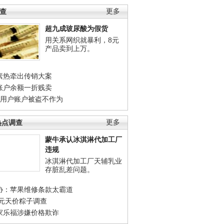
调查
更多
超九成玻尿酸为假货
用关系网织就暴利，8元
产品卖到上万。
素热牵出传销大案
账户余额一折贱卖
店用户账户被盗不作为
热点调查
更多
蒙牛承认冰淇淋代加工厂
违规
冰淇淋代加工厂天辅乳业
存脏乱差问题。
协：苹果维修条款太霸道
0元天价粽子调查
家乐福涉嫌价格欺诈