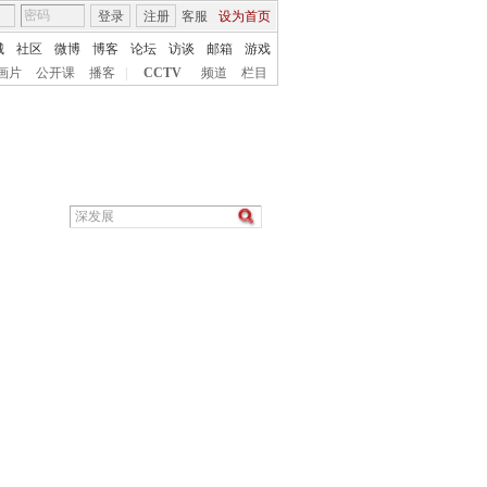
登录
注册
客服
设为首页
城
社区
微博
博客
论坛
访谈
邮箱
游戏
画片
公开课
播客
|
CCTV
频道
栏目