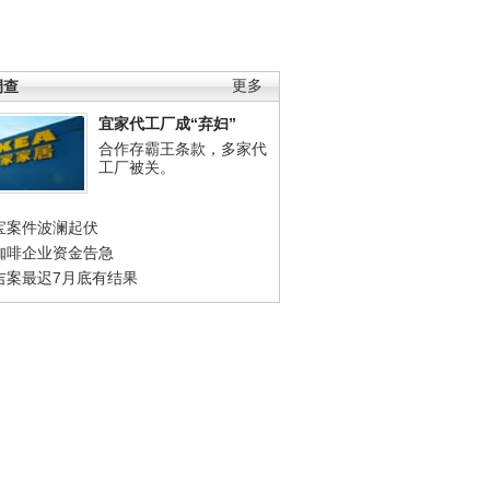
调查
更多
宜家代工厂成“弃妇”
合作存霸王条款，多家代
工厂被关。
宝案件波澜起伏
咖啡企业资金告急
吉案最迟7月底有结果