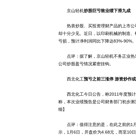
京山轻机
炒股巨亏致业绩下滑九成
热衷炒股、买投资理财产品的上市公司
却十分少见。近日，以印刷机械的制造、
亏损，预计净利润同比下降达83%-90%
点评：据了解，京山轻机不务正业热衷
公司炒股盈亏情况紧密挂钩。
西北化工
预亏之前三涨停 游资炒作
西北化工今日公告，称2011年度预计
称，本次业绩预告是公司财务部门初步测算
细】
点评：值得注意的是，在此之前的1月6
示，1月6日，开盘价为4.68元，而至10