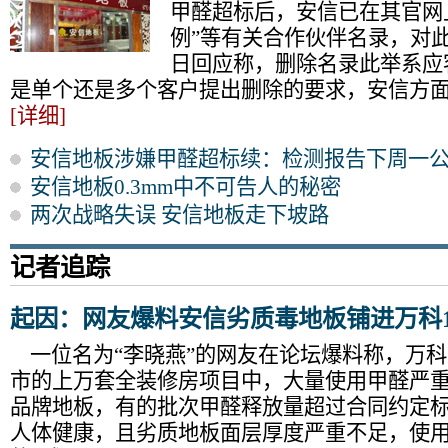
甲醛超标后，安信已在其官网
例”等有关合作伙伴名录，对
日回应称，删除名录此举系应
是单个还是多个客户提出删除的要求，安信方面
[详细]
安信地板涉嫌甲醛超标续：检测报告下周一
安信地板0.3mm中不可告人的秘密
两次战略失误 安信地板走下坡路
记者追踪
起因：网友爆料安信劣质毒地板铺进万科1
一位名为“李晓燕”的网友在论坛爆料称，万科
市的上万套全装修房项目中，大量使用甲醛严
品牌地板，有的批次甲醛释放量超过合同约定标
人体健康，且劣质地板面层厚度严重不足，使