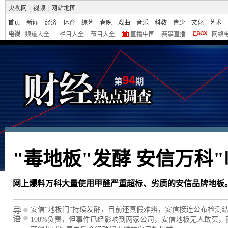
央视网
|
视频
|
网站地图
首页
新闻
经济
体育
综艺
春晚
戏曲
音乐
科教
青少
文化
艺术
电视
频道大全
栏目大全
节目大全
直播中国
赛事直播
网络
94
第
期
"毒地板"发酵 安信万科"
网上爆料万科大量使用甲醛严重超标、劣质的安信品牌地板
安信“地板门”持续发酵，目前还真假难辨，安信接连公布检测
100%负责，但事件已经影响到两家公司，安信地板无人敢买