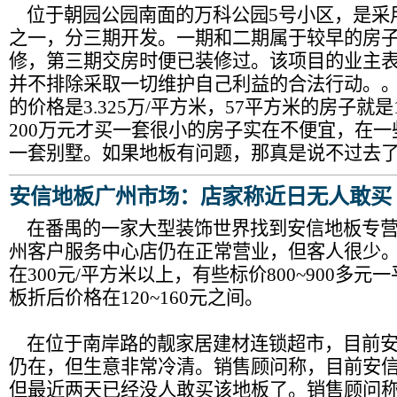
位于朝园公园南面的万科公园5号小区，是采
之一，分三期开发。一期和二期属于较早的房
修，第三期交房时便已装修过。该项目的业主
并不排除采取一切维护自己利益的合法行动。
的价格是3.325万/平方米，57平方米的房子就是
200万元才买一套很小的房子实在不便宜，在
一套别墅。如果地板有问题，那真是说不过去了
安信地板广州市场：店家称近日无人敢买
在番禺的一家大型装饰世界找到安信地板专营
州客户服务中心店仍在正常营业，但客人很少
在300元/平方米以上，有些标价800~900多
板折后价格在120~160元之间。
在位于南岸路的靓家居建材连锁超市，目前安
仍在，但生意非常冷清。销售顾问称，目前安
但最近两天已经没人敢买该地板了。销售顾问