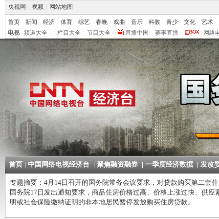
央视网
|
视频
|
网站地图
首页
新闻
经济
体育
综艺
春晚
戏曲
音乐
科教
青少
文化
艺术
电视
频道大全
栏目大全
节目大全
直播中国
赛事直播
网络
首页
|
中国网络电视经济台
|
聚焦融资融券
|
一季度经济数据
|
发改
专题摘要：
4月14日召开的国务院常务会议要求，对贷款购买第二套住
国务院17日发出通知要求，商品住房价格过高、价格上涨过快、供应
明或社会保险缴纳证明的非本地居民暂停发放购买住房贷款。