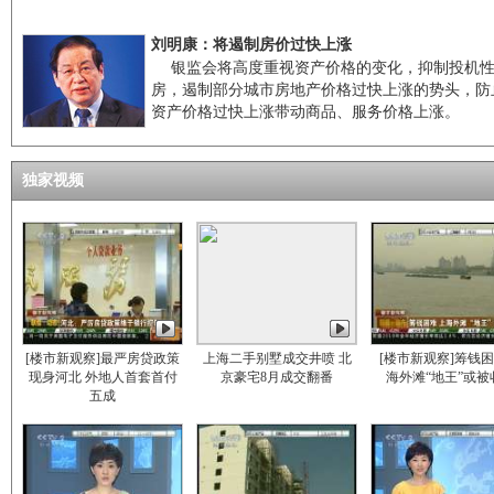
刘明康：将遏制房价过快上涨
银监会将高度重视资产价格的变化，抑制投机
房，遏制部分城市房地产价格过快上涨的势头，防
资产价格过快上涨带动商品、服务价格上涨。
独家视频
[楼市新观察]最严房贷政策
上海二手别墅成交井喷 北
[楼市新观察]筹钱困
现身河北 外地人首套首付
京豪宅8月成交翻番
海外滩“地王”或被
五成