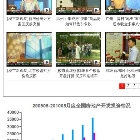
[楼市新观察]新房价统计方
温州：集资房“变脸”商品房
广州：昔日“地王”重
案国庆前亮相
如何销售引争议
逆市吸金多赚八
[楼市新观察]北京楼盘打折
[楼市新观察]杭州多个楼盘
杭州新增6个公租房地
偷偷摸摸
开盘打折 买房即送轿车
是好地段
1
2
3