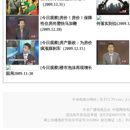
（2009.12.31）
[今日观察]房价！房价！保障
性住房尚需快马加鞭
何落实到位(2009.12
(2009.12.28)
[今日观察]房产新政：为房价
疯涨踩刹车（2009.12.15）
[今日观察]楼市泡沫再现增长
困局2009-11-30
中央电视台网站
|
关于CCTV.com
|
人
中央广播电视总台 中国网络电
违法和不良信息举报
京ICP证060535号
网上传播视听节目许可证号 0102004
新出网证（京）字0