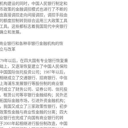
机构建设的同时，中国人民银行制定和
币政策的金融调控模式也进行了不断的
由直接调控走向间接调控，调控手段由
的额度控制转到综合运用三大政策工具
工具。这些都标志着我国现代中央银行
确立和发展。
.商业银行和各种非银行金融机构的恢
立与改革
9年以后，在四大国有专业银行恢复重
础上，又逐渐恢复建立了中国人民保险
中国国际信托投资公司；1987年以后，
相继成立了交通银行、招商银行、中信
上海浦东发展银行等股份制的商业银
时成立了财务公司、证券公司、信托投
、租赁公司等非银行金融结构；另外还
拓国际金融市场，引进外资金融机构；
4年，我国又成立了三家政策性银行，初步
政策性金融与商业性金融的分离；四大
业银行也完成了向国有商业银行的转
于2003年起相继进行股份制改造，中国