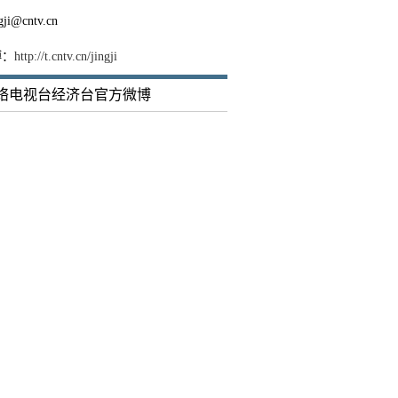
ji@cntv.cn
博：
http://t.cntv.cn/jingji
络电视台经济台官方微博