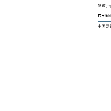
邮 箱:jing
官方微
中国网