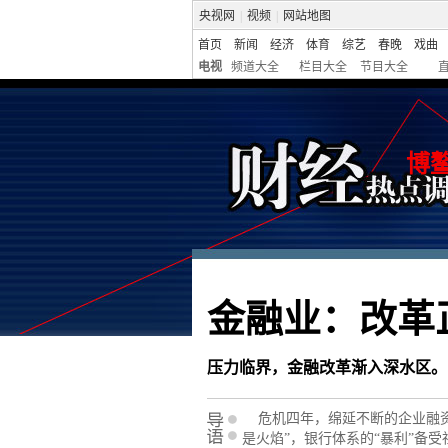
央视网
|
视频
|
网站地图
首页
新闻
经济
体育
综艺
春晚
戏曲
电视
频道大全
栏目大全
节目大全
博
金融业：改革
压力临界，金融改革渐入深水区。
危机四年，绵延不断的企业融资
是火焰”，银行体系的“暴利”备受