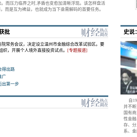
险。而压力临界之时,矛盾也变愈加清晰浮现。该怎样盘活
消，而是互为裨益，也就成为当下亟需解码的首要任务。
获批
史说
务院常务会议，决定设立温州市金融综合改革试验区。要
组织，开展个人境外直接投资试点。
[专题报道]
金得出路
推广
迈出第一步
自19
并不断
国有商
性金融
存、分
系、