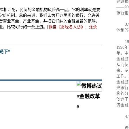
建设银
——2
险相匹配，民间的金融机构风险高一点，它的利率就是要
银行也
定价机制。总的来讲，我们认为开办民间的银行，允许设
者置业基金，产业基金，并把它们纳入金融监管的范畴，
3
业，比较可行的一条正道。
[摘自《财经名人访》：涂永
体制的
199
199
光下”
年，中
金融监
从而使
来，专
工作。
金融监
央银行
构的分
创造了
济金融
4
改革