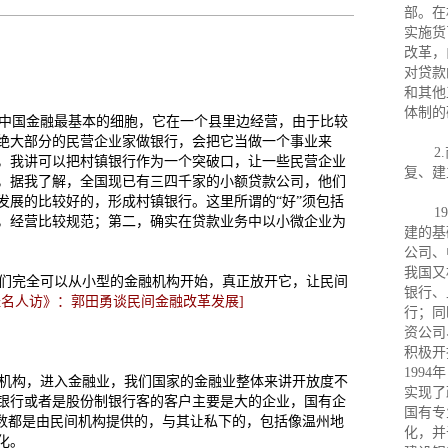
部。在
实施货
改革，
对贷款
和其他
体制的
中国金融最基本的细胞，它在一个县里边经营，由于比较
绝大部分的民营企业家做银行，会把它当做一个事业来
2
，我讲可以把村镇银行作为一个突破口，让一些民营企业
复、建
，据我了解，全国现已有三四千家的小额贷款公司，他们
发展的比较好的，形成村镇银行。这里所谓的“好”须包括
197
，经营比较规范；第二，确实在贷款业务中以小微企业为
建的基
公司、
我国又
们完全可以从小型的金融机构开始，真正放开它，让民间
银行、
经名人访》：郭田勇谈民间金融改革发展]
行；同
资公司
积极开
199
机构，进入金融业，我们国家的金融业整体来讲开放度不
实现了
银行或者是股份制银行客的客户主要是大的企业，国有企
国有专
多数都是由民间机构提供的，与其让私下的，包括像温州地
化，并
化。