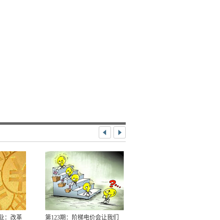
第122期 老龄化来袭 求解未富
先老困局
融业：改革
第123期：阶梯电价会让我们