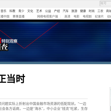
音乐
科教
青少
文化
艺术
公益
产经
汽车
旅游
健康
时尚
三农
商
直播中国
赛事直播
网络电视客户端
|
高清
电影
电视剧
纪录片
动
鳌
特别观察
正当时
问题实际上折射出中国金融市场资源的低配现状。“一边
社会各方诟病，一边是“海水”，中小企业“钱流”吃紧，生存