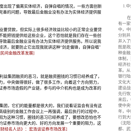
1.
度出现了偏离实体经济，自弹自唱的情况，一些方面创新
完善的问题，导致最后金融业没有办法为实体经济提供服
在改
有一家
中，中
业要贷款，但实际上很多经济效益比较小的正常企业要贷
分别并
不能把钱提供给这些企业，这个恐怕就是我们存在一些创
并入了
导致最后金融业没有办法为实体经济提供服务。所以说我
既是政
经济，就要防止它出现我就讲这种“剑走偏锋，自弹自唱”
种金融
民间金融改革发展]
体制，
经济社
革。从
银行陆
利益集团融资的恶习，就是融资圈钱的习惯已经养成了，
文化大
力，中央做得很好，做了很多工作，向着这个方向努力，
建设战
证券市场造假的产业链，参与的中介机构也是成为改革的
先行恢
来后，
使中央
集团，它们的能量都是很大的，我们说看证监会有没有这
年，中
高级别的金融工作会议上一再强调，最后执行的过程中，
行到大
因为这种习惯，圈钱的恶习已经养成了，要想改恐怕也不
（沈阳
约证券市场向更大的、好的方向发展一个重要的阻力，这
都、武
《财经名人访》：宏浩谈证券市场改革]