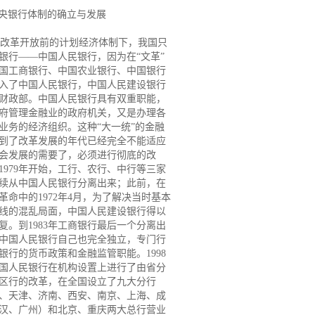
中央银行体制的确立与发展
革开放前的计划经济体制下，我国只
银行——中国人民银行，因为在“文革”
国工商银行、中国农业银行、中国银行
入了中国人民银行，中国人民建设银行
财政部。中国人民银行具有双重职能，
府管理金融业的政府机关，又是办理各
业务的经济组织。这种“大一统”的金融
到了改革发展的年代已经完全不能适应
会发展的需要了，必须进行彻底的改
1979年开始，工行、农行、中行等三家
续从中国人民银行分离出来；此前，在
革命中的1972年4月，为了解决当时基本
线的混乱局面，中国人民建设银行得以
复。到1983年工商银行最后一个分离出
中国人民银行自己也完全独立，专门行
银行的货币政策和金融监管职能。1998
国人民银行在机构设置上进行了由省分
区行的改革，在全国设立了九大分行
、天津、济南、西安、南京、上海、成
汉、广州）和北京、重庆两大总行营业