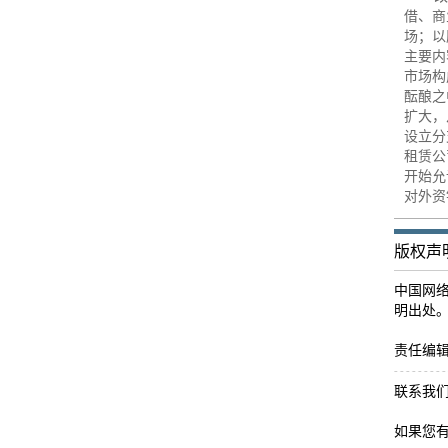
借、商
场；以
主要内
市场构
酝酿之
扩大，
设立分
租赁公
开始允
对外资
版权声
中国网
明出处
责任编
联系我
如果您