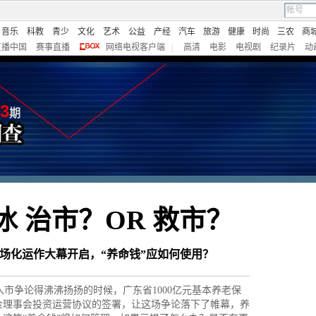
音乐
科教
青少
文化
艺术
公益
产经
汽车
旅游
健康
时尚
三农
商
直播中国
赛事直播
网络电视客户端
|
高清
电影
电视剧
纪录片
动
3
期
 治市？OR 救市？
场化运作大幕开启，“养命钱”应如何使用？
争论得沸沸扬扬的时候，广东省1000亿元基本养老保
金理事会投资运营协议的签署，让这场争论落下了帷幕，养