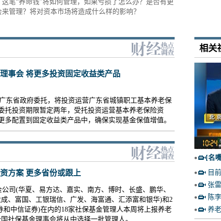
这笔“养命钱”将如何管理，如果亏损了怎么办？是否有更
会来管理？将对资本市场将造成什么样的影响？
相关
理事会 将更多投资固定收益类产品
广东省政府委托，将投资运营广东省城镇职工基本养老保
，委托投资期限暂定两年，受托投资运营基本养老保险资
更多配置到固定收益类产品中，确保实现基金保值增值。
[名
资方案
更多省份或跟上
目前
张雷
金公司(华夏、易方达、嘉实、南方、博时、长盛、鹏华、
陈李
成、富国、工银瑞信、广发、海富通、汇添富和银华)和2
券和中信证券)在内的18家社保基金管理人本周将上报养老
养老
全国社保基金理事会将从中选择一批管理人。