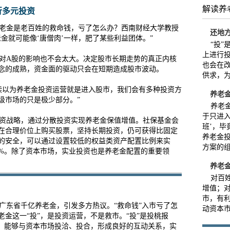
解读养
行多元投资
老金是老百姓的救命钱，亏了怎么办？西南财经大学教授
还地
金就可能像‘唐僧肉’一样，肥了某些利益团体。”
“投”
上进行
对A股的影响也不会太大。决定股市长期走势的真正内核
也会在
念的成熟，资金面的驱动只会在短期造成股市波动。
供求，
以为养老金投资运营就是进入股市，我们会有多种投资方
养老
级市场的只是极少部分。”
养老金
于只进
资战略，通过分散投资实现养老金保值增值。社保基金会
班’，毕
在合理价位上购买股票，坚持长期投资，仍可获得比固定
养老金
的安全，可以通过设置较低的权益类资产配置比例来实
方案的组
0%。除了资本市场，实业投资也是养老金配置的重要领
养老
对百姓
增值；
市，有
东省千亿养老金，引发多方热议。“救命钱”入市亏了怎
动资本
金这一“投”，是投资运营，不是救市。“投”是投桃报
”，能够与资本市场投洽、投合，形成良好的互动关系，实