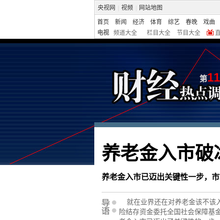
央视网
|
视频
|
网站地图
首页
新闻
经济
体育
综艺
春晚
戏曲
电视
频道大全
栏目大全
节目大全
11
第
养老金入市破冰
养老金入市已迈出关键性一步，市
就在业界还在对养老金该不该入市
险结存资金委托全国社会保障基