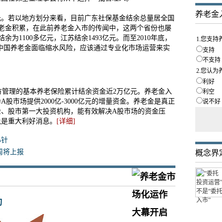
养老金
元。若以地方划分来看，目前广东社保基金结余总量居全国
老金积累，在此前养老金入市的传闻中，这两个省份也屡
余为1100多亿元，江苏结余1493亿元。而至2010年底，
1.您支
来，中国养老金面临缩水风险，应该通过专业化市场运营来实
支持
不支持
2.您认
利好
管理的基本养老保险累计结余资金近2万亿元。养老金入
利空
A股市场提供2000亿-3000亿元的增量资金。养老金是真正
说不好
金、股市第一大投资机构，能有效解决A股市场的资金压
说是重大利好消息。
[详细]
心针
周将上报
概念界
切