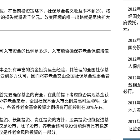
2012
。在当前投资策略下，社保基金名义收益率不到2%，按
经国务
险基金的损失就将近千亿元。改变困境的唯一出路就是尽快扩大
府委托，
元。
2012
国务院
可入市资金的比例是多少、入市能否确保养老金保值增值
2012
人保部
事会拥有丰富的资金投资运营经验，其管理的全国社保基
异，受到多方认可，因而将养老金交由全国社保基金理事会管
2012
戴相龙
必行。
首先要确保基金的安全，在此前提下考虑能否实现基金获
分养老金来看，全国社保基金入市比例最高可达40%，企
2011
%，各省养老金基金投资比例极有可能控制在30%左右。
地方养
投资、长期投资、责任投资的方针，股票投资也能促进基
2011
仅是股市，除了股市，养老金还可以投资能源等具有稳定
证监会
仅是养老金风险投资的一部分。