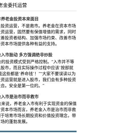
老金委托运营
方养老金投资本来面目
是投资运营，不是救市。养老金在资本市场
投资运营，固然要有保值增值的需求，同时
改善投资者结构、加强市场约束、改善市场
为资本市场提供各种有益的支持。
金入市胎动 多方强调绝非炒股
的投资模式受到严格控制。“入市并不等
入股市，而且实际操作过程中应该‘按部就
竟这些都是‘养命钱’！”“大家不要误读以为
投资运营就是进入股市，我们会有多种投资
合。安全是第一位的。”
金入市是治市而非救市
来说，养老金入市有利于实现资金的保值
对资本市场而言，养老金入市是治市而非救
利于培育市场长期投资和价值投资理念，带
市场的蓬勃发展。