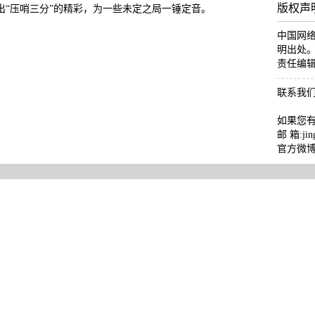
版权声
出“压哨三分”的精彩，为一些未定之局一锤定音。
中国网
明出处
责任编
联系我
如果您
邮 箱:jing
官方微