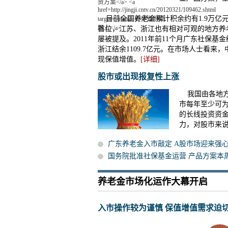
目前全国养老金累计积余约有1.9万亿
首位，江苏、浙江也有相对可观的地方养
屡被提及。2011年前11个月广东社保基金结
浙江结余1109.7亿元。在市场人士看
现保值增值。
[详细]
股市或出现报复性上涨
我国由各地方
市每年至少可为
的长线投资资
力，对股市来
广东养老金入市敲定 A股市场迎来强
国务院批准社保基金运营 产品方案本
养老金市场化运作大幕开启
入市操作较为谨慎 保值增值需求迫