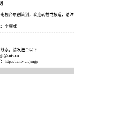
明
络电视台原创策划，欢迎转载或报道，请注
。
辑：李耀威
们
有线索，请发送至以下
ji@cntv.cn
博：
http://t.cntv.cn/jingji