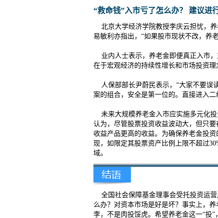
“救命钱”入市亏了怎么办？
建议进
北京大学经济学院教授李庆云担忧，养
易敏利亦指出，“如果股市现状不改，养老
业内人士表示，养老金即便真正入市，
在于宏观经济的持续性增长和市场投资理
人保部部长尹蔚民表示，“大家不要误读
案的组合，安全是第一位的。直接进入二
未来大规模养老金入市应实施多元化投
认为，尽管股票投资收益波动大，但只要
收益产品更高的收益。为确保养老金投资
现，如限定其股票资产比例上限不超过3
域。
全国社会保障基金理事会受托投资运营广
么办？对资本市场是好是坏？事实上，养老
李，不是肉投馁虎。希望养老金这一“投