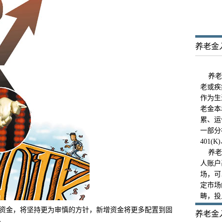
养老金
养老
老或疾
作为生
老金本
累、运
一部分
401
养老
人账户
场，可
定市场
畴，投
资金，将坚持更为审慎的方针，新增资金将更多配置到固
养老金
。