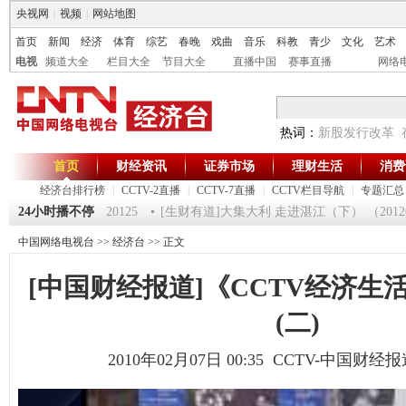
央视网
|
视频
|
网站地图
首页
新闻
经济
体育
综艺
春晚
戏曲
音乐
科教
青少
文化
艺术
电视
频道大全
栏目大全
节目大全
直播中国
赛事直播
网络
热词：
新股发行改革
首页
财经资讯
证券市场
理财生活
消费
经济台排行榜
|
CCTV-2直播
|
CCTV-7直播
|
CCTV栏目导航
|
专题汇总
第一时间》 20120125
24小时播不停
[生财有道]大集大利 走进湛江（下） （2012012
中国网络电视台
>>
经济台
>> 正文
[中国财经报道]《CCTV经济生
(二)
2010年02月07日 00:35 CCTV-中国财经