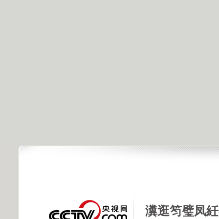
瀵逛笉璧凤紝