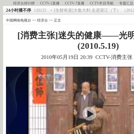
经济台排行榜
|
CCTV-2直播
|
CCTV-7直播
|
CCTV栏目导航
|
专题汇总
第一时间》 20120125
24小时播不停
[生财有道]大集大利 走进湛江（下） （2012012
中国网络电视台
>>
经济台
>> 正文
[消费主张]迷失的健康——光
(2010.5.19)
2010年05月19日 20:39 CCTV-消费主张