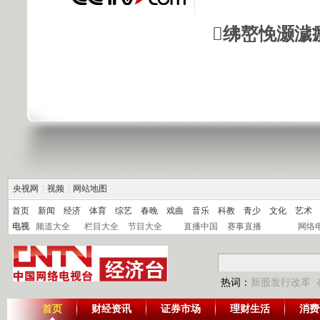
绋嶅悗灏濊
央视网
|
视频
|
网站地图
首页
新闻
经济
体育
综艺
春晚
戏曲
音乐
科教
青少
文化
艺术
电视
频道大全
栏目大全
节目大全
直播中国
赛事直播
网络
热词：
新股发行改革
首页
财经资讯
证券市场
理财生活
消费