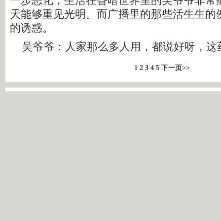
一步恶化，生活在昏暗世界里的吴爷爷非常
天能够重见光明。而广播里的那些活生生的
的诱惑。
吴爷爷：人家那么多人用，都说好呀，这
1
2
3
4
5
下一页>>
相关链接：
[消费主张]迷失的健康——压倒亲情的小“蚂
[消费主张]迷失的健康——谁引燃了婆媳战
[消费主张]迷失的健康——如此“十日谈”
2
[消费主张]迷失的健康——天上掉下个干女
[消费主张]迷失的30万元
2010-4-26
声明：中国网络电视经济台所载视频、文章、数据