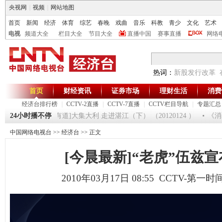
央视网
|
视频
|
网站地图
首页
新闻
经济
体育
综艺
春晚
戏曲
音乐
科教
青少
文化
艺术
电视
频道大全
栏目大全
节目大全
直播中国
赛事直播
网络
热词：
新股发行改革
首页
财经资讯
证券市场
理财生活
消费
经济台排行榜
|
CCTV-2直播
|
CCTV-7直播
|
CCTV栏目导航
|
专题汇总
20125
24小时播不停
[生财有道]大集大利 走进湛江（下） （20120124 ）
《消费
中国网络电视台
>>
经济台
>> 正文
[今晨最新]“老虎”伍兹
2010年03月17日 08:55 CCTV-第一时