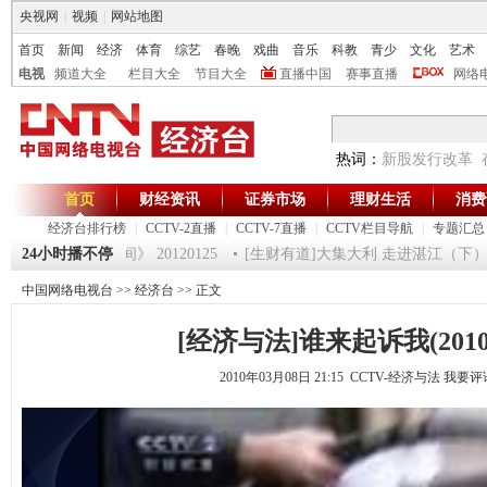
央视网
|
视频
|
网站地图
首页
新闻
经济
体育
综艺
春晚
戏曲
音乐
科教
青少
文化
艺术
电视
频道大全
栏目大全
节目大全
直播中国
赛事直播
网络
热词：
新股发行改革
首页
财经资讯
证券市场
理财生活
消费
经济台排行榜
|
CCTV-2直播
|
CCTV-7直播
|
CCTV栏目导航
|
专题汇总
 5
24小时播不停
《第一时间》 20120125
[生财有道]大集大利 走进湛江（下） （20
中国网络电视台
>>
经济台
>> 正文
[经济与法]谁来起诉我(2010.3
2010年03月08日 21:15 CCTV-经济与法
我要评