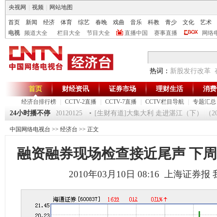
央视网
|
视频
|
网站地图
首页
新闻
经济
体育
综艺
春晚
戏曲
音乐
科教
青少
文化
艺术
电视
频道大全
栏目大全
节目大全
直播中国
赛事直播
网络
热词：
新股发行改革
首页
财经资讯
证券市场
理财生活
消费
经济台排行榜
|
CCTV-2直播
|
CCTV-7直播
|
CCTV栏目导航
|
专题汇总
《第一时间》 20120125
24小时播不停
[生财有道]大集大利 走进湛江（下） （20120
中国网络电视台
>>
经济台
>> 正文
融资融券现场检查接近尾声 下
2010年03月10日 08:16 上海证券报