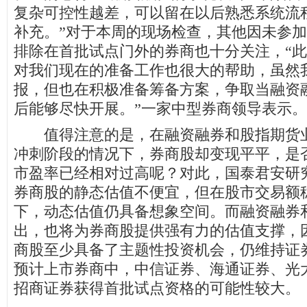
复杂可控性越差，可以留在以后熟悉系统流
补充。”对于本周的现场检查，其他因未参
排除在首批试点门外的券商也十分关注，“
对我们现在的准备工作也很大的帮助，虽然
报，但也在积极准备筹备方案，争取当融资
后能够尽快开展。”一家中型券商领导表示。
值得注意的是，在融资融券和股指期货业
冲刺阶段的情况下，券商股却变现平平，是
市盈率已经相对过高呢？对此，国泰君安研
券商股的静态估值不便宜，但在股市交易额
下，动态估值仍具备想象空间。而融资融券
出，也将为券商股提供强有力的估值支撑，
商股至少具备了主题性投资机会，仍维持证
预计上市券商中，中信证券、海通证券、光
招商证券获得首批试点资格的可能性较大。