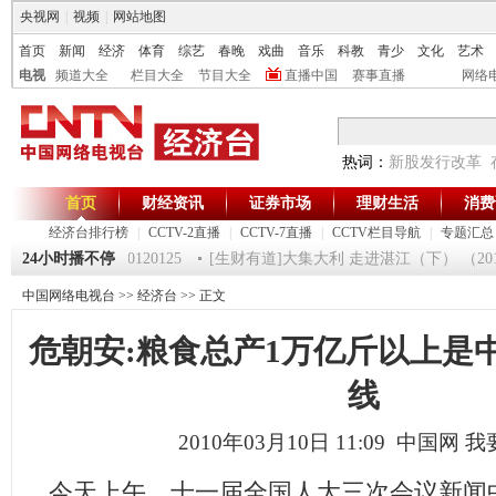
央视网
|
视频
|
网站地图
首页
新闻
经济
体育
综艺
春晚
戏曲
音乐
科教
青少
文化
艺术
电视
频道大全
栏目大全
节目大全
直播中国
赛事直播
网络
热词：
新股发行改革
首页
财经资讯
证券市场
理财生活
消费
经济台排行榜
|
CCTV-2直播
|
CCTV-7直播
|
CCTV栏目导航
|
专题汇总
《第一时间》 20120125
24小时播不停
[生财有道]大集大利 走进湛江（下） （20120
中国网络电视台
>>
经济台
>> 正文
危朝安:粮食总产1万亿斤以上是
线
2010年03月10日 11:09 中国网
我
今天上午，十一届全国人大三次会议新闻