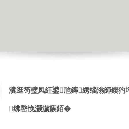
瀵逛笉璧凤紝鍙兘鏄綉缁滃師鍥犳
绋嶅悗灏濊瘯銆�