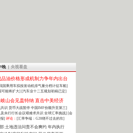
中晚
央视看盘
成品油价格形成机制力争年内出台
:我国乘用车拟按发动机排气量分档计征车船]
围可能将扩大]
[汽车业十二五规划初稿已定]
王岐山会见盖特纳 直击中美经济
达成共识 货币大战暂停
中国IMF份额升至第三]
财长及央行行长会议艰难求共识
全球汇率挑战]
[会
报]
评论：
[汇率争端：G20绕不过去的坎]
部:土地违法问责不会爽约 年内执行