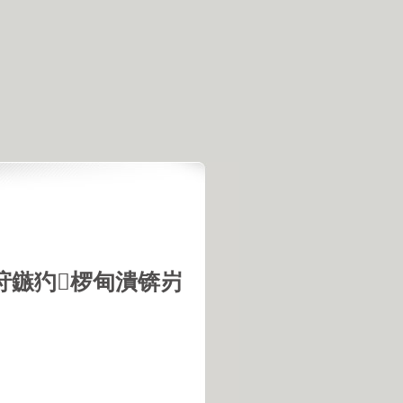
垨鏃犳椤甸潰锛岃