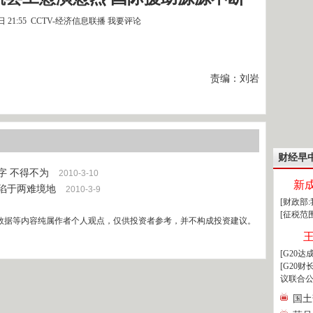
9日 21:55 CCTV-经济信息联播
我要评论
责编：刘岩
财经早
字 不得不为
2010-3-10
新
府陷于两难境地
2010-3-9
[财政部
[征税范
数据等内容纯属作者个人观点，仅供投资者参考，并不构成投资建议。
[G20
[G20
议联合公
国土