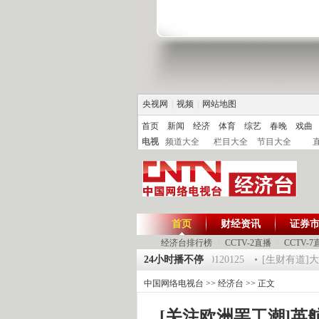
央视网
|
视频
|
网站地图
首页
新闻
经济
体育
综艺
春晚
戏曲
电视
频道大全
栏目大全
节目大全
首页
财经资讯
证券
经济台排行榜
|
CCTV-2直播
|
CCTV-7
5 祝福2012-超级魔术师 5
《第一时间》 20120125
24小时播不停
[生财有道]大集大
中国网络电视台
>>
经济台
>> 正文
[关注欧洲罢工潮]英