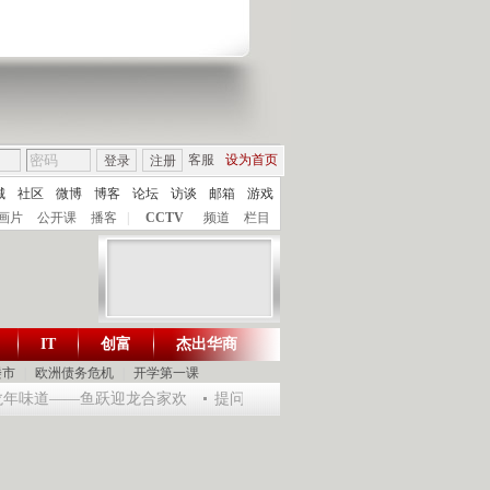
客服
设为首页
登录
注册
城
社区
微博
博客
论坛
访谈
邮箱
游戏
画片
公开课
播客
|
CCTV
频道
栏目
IT
创富
杰出华商
财智生活 一键通达
楼市
|
欧洲债务危机
|
开学第一课
乐龙年味道——鱼跃迎龙合家欢
提问2012：机遇与悬念共存
《环球驿站》2