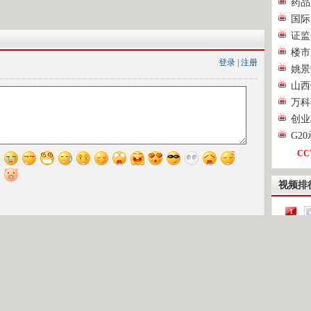
药品
国际
证监
楼市
登录
|
注册
姚景
山西
万科
创业
G2
CC
视频排
1
2
[
3
4
第