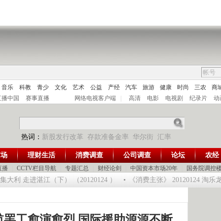
音乐
科教
青少
文化
艺术
公益
产经
汽车
旅游
健康
时尚
三农
商
直播中国
赛事直播
网络电视客户端
|
高清
电影
电视剧
纪录片
动
热词：
新股发行改革
存款准备金率
华尔街
汇率
市场
理财生活
消费调查
公司调查
论坛
农经
直播
|
CCTV栏目导航
|
专题汇总
|
财经论剑
|
中国资本市场20年
|
国务院调控
利 走进湛江（下） （20120124 ）
《消费主张》 20120124 淘
航罢工愈演愈烈 国际援助源源不断