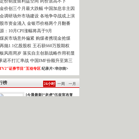
定价制度留利益空间 药价居高不下
金价创三个月最大跌幅 中国加息非主因
会调研场外市场建设 各地争夺战或上演
股市资金涌入 金银币价格两个月翻番
源：10月CPI涨幅将高于9月
煤炭市场意外偏紧 购煤者携现金抢煤
再抛1.1亿股股权 王石获660万股期权
板风雨周岁 落实自主创新战略作用初显
0承诺不打汇率战 中国IMF份额升至第三
TV2"证券节目"互动专区
纪录片<华尔街>
行榜
24小时
一周
一月
[今晨最新]“老虎”伍兹宣布复
出
强台风“鲇鱼”逼近]新闻背景：今年以...
雅典再次发生民众示威游行
一时间.读报 2010-10-22