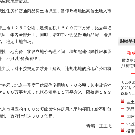
供应政策新措施。
性住房和普通商品房土地供应，暂停热点地区高价土地入市
土地１２５０公顷，建筑面积１６００万平方米，比去年增
供应，年内全部开工。同时，增加中小套型普通商品房土地供
财经早
易，稳定土地市场。
性土地竞价，将设立地价合理区间，增加配建保障性房和承
新
，不只以“价高者得”。
[财政部
[征税范
力度，对不按规定要求开工建设、违规屯地的房地产公司将
[G20
表示，北京一季度已供应住宅用地６７０公顷，其中政策性
[G20
达５６０万平方米，包括公租房１１万平方米，限价房１８３
议联合公
。
国土
京市供应的４００公顷政策性住房用地平均楼面地价不到每
药品
相比，政府让利达３００亿元。
国际
证监
责编：王玉飞
楼市