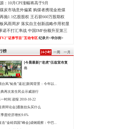
源：10月CPI涨幅将高于9月
煤炭市场意外偏紧 购煤者携现金抢煤
再抛1.1亿股股权 王石获660万股期权
板风雨周岁 落实自主创新战略作用初显
0承诺不打汇率战 中国IMF份额升至第三
TV2"证券节目"互动专区
纪录片<华尔街>
行榜
24小时
一周
一月
[今晨最新]“老虎”伍兹宣布复
出
强台风“鲇鱼”逼近]新闻背景：今年以...
雅典再次发生民众示威游行
一时间.读报 2010-10-22
[首席辩论会]通胀抬头买什么
季度经济增长9.6%
直击“金砖四国”峰会]成钢观察：中巴...