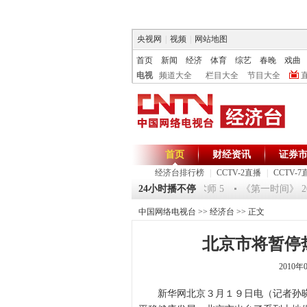
央视网
|
视频
|
网站地图
首页
新闻
经济
体育
综艺
春晚
戏曲
电视
频道大全
栏目大全
节目大全
首页
财经资讯
证券
经济台排行榜
|
CCTV-2直播
|
CCTV-7
《环球驿站》20120125 祝福2012-超级魔术师 5
24小时播不停
《第一时间》 2012
中国网络电视台
>>
经济台
>> 正文
北京市将暂停
2010年
新华网北京３月１９日电（记者孙晓