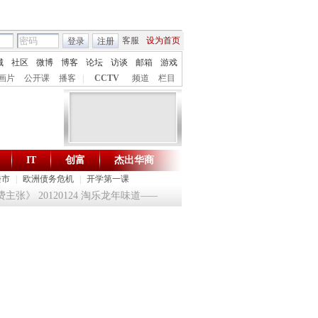
客服
设为首页
登录
注册
城
社区
微博
博客
论坛
访谈
邮箱
游戏
画片
公开课
播客
|
CCTV
频道
栏目
IT
创富
杰出华商
财智生活 一键通达
楼市
|
欧洲债务危机
|
开学第一课
张》 20120124 淘乐龙年味道——鱼跃迎龙合家欢
提问2012：机遇