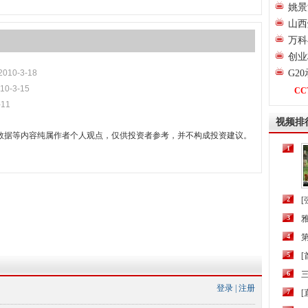
姚景
山西
万科
创业
2010-3-18
G2
10-3-15
CC
-11
视频排
数据等内容纯属作者个人观点，仅供投资者参考，并不构成投资建议。
1
2
[
3
4
第
5
6
三
登录
|
注册
7
[