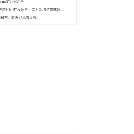
 e-mail”证据之争
[交易时间]广发证券：二月新增信贷或超...
16日东北将再迎风雪天气