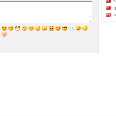
8
“
9
10