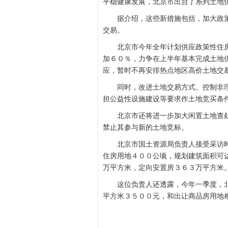
平稳健康发展，北京市出台了系列土地
据介绍，这些新措施包括，加大政策
交易。
北京市今年全年计划供应政策性住房
加６０％，力争在上半年基本完成土地
应，暂时不再安排热点地区高价土地交
同时，改进土地交易方式。控制非理
担公益性设施建设等要求作土地竞买条件
北京市还将进一步加大闲置土地查处
禁止其参与新的土地竞标。
北京市国土资源局负责人接受采访时
住房用地４００公顷，规划建筑面积可
万平方米，定向安置房３６３万平方米
这位负责人还透露，今年一季度，北
平方米３５００元，和出让商品房用地