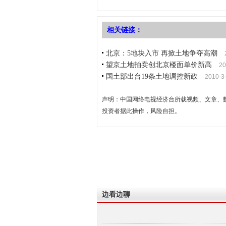
相关链接：
北京：5地块入市 再掀土地争夺高潮
望京土地拍卖创北京楼面单价新高
20
国土部出台19条土地调控新政
2010-3
声明：中国网络电视经济台所载视频、文章、
投资者据此操作，风险自担。
边看边聊