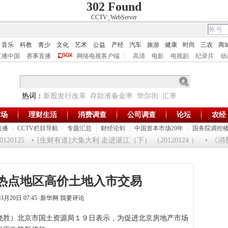
302 Found
CCTV_WebServer
音乐
科教
青少
文化
艺术
公益
产经
汽车
旅游
健康
时尚
三农
商
直播中国
赛事直播
网络电视客户端
|
高清
电影
电视剧
纪录片
动
热词：
新股发行改革
存款准备金率
华尔街
汇率
市场
理财生活
消费调查
公司调查
论坛
农经
直播
|
CCTV栏目导航
|
专题汇总
|
财经论剑
|
中国资本市场20年
|
国务院调控
0125
[生财有道]大集大利 走进湛江（下） （20120124 ）
《消费主
热点地区高价土地入市交易
03月20日 07:45 新华网
我要评论
胜）北京市国土资源局１９日表示，为促进北京房地产市场