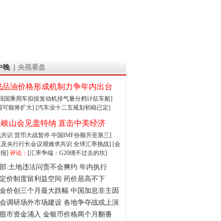
中晚
央视看盘
成品油价格形成机制力争年内出台
:我国乘用车拟按发动机排气量分档计征车船]
围可能将扩大]
[汽车业十二五规划初稿已定]
王岐山会见盖特纳 直击中美经济
达成共识 货币大战暂停
中国IMF份额升至第三]
财长及央行行长会议艰难求共识
全球汇率挑战]
[会
报]
评论：
[汇率争端：G20绕不过去的坎]
部:土地违法问责不会爽约 年内执行
定价制度留利益空间 药价居高不下
金价创三个月最大跌幅 中国加息非主因
会调研场外市场建设 各地争夺战或上演
股市资金涌入 金银币价格两个月翻番