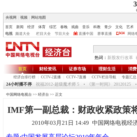
3
央视网
|
视频
|
网站地图
首页
新闻
经济
体育
综艺
春晚
戏曲
音乐
科教
青少
文化
艺术
电视
频道大全
栏目大全
节目大全
直播中国
赛事直播
网络
热词：
新股发行改革
首页
财经资讯
证券市场
理财生活
消费
经济台排行榜
|
CCTV-2直播
|
CCTV-7直播
|
CCTV栏目导航
|
专题汇总
》20120125 祝福2012-超级魔术师 5
24小时播不停
《第一时间》 20120125
[生
中国网络电视台
>>
经济台
>> 正文
IMF第一副总裁：财政收紧政策将
2010年03月21日 14:49 中国网络电视
专题:中国发展高层论坛2010年年会