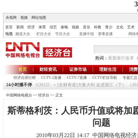
3
央视网
|
视频
|
网站地图
首页
新闻
经济
体育
综艺
春晚
戏曲
音乐
科教
青少
文化
艺术
电视
频道大全
栏目大全
节目大全
直播中国
赛事直播
网络
热词：
新股发行改革
首页
财经资讯
证券市场
理财生活
消费
经济台排行榜
|
CCTV-2直播
|
CCTV-7直播
|
CCTV栏目导航
|
专题汇总
《第一时间》 20120125
24小时播不停
[生财有道]大集大利 走进湛江（下） （201201
中国网络电视台
>>
经济台
>> 正文
斯蒂格利茨：人民币升值或将加
问题
2010年03月22日 14:17 中国网络电视经