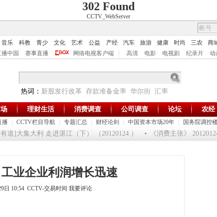
302 Found
CCTV_WebServer
音乐
科教
青少
文化
艺术
公益
产经
汽车
旅游
健康
时尚
三农
商
直播中国
赛事直播
网络电视客户端
|
高清
电影
电视剧
纪录片
动
热词：
新股发行改革
存款准备金率
华尔街
汇率
市场
理财生活
消费调查
公司调查
论坛
农经
直播
|
CCTV栏目导航
|
专题汇总
|
财经论剑
|
中国资本市场20年
|
国务院调控
道]大集大利 走进湛江（下） （20120124 ）
《消费主张》 201201
：工业企业利润增长迅速
29日 10:54 CCTV-交易时间
我要评论