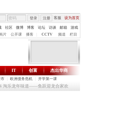
客服
设为首页
登录
注册
城
社区
微博
博客
论坛
访谈
邮箱
游戏
画片
公开课
播客
|
CCTV
频道
栏目
IT
创富
杰出华商
财智生活 一键通达
楼市
|
欧洲债务危机
|
开学第一课
24 淘乐龙年味道——鱼跃迎龙合家欢
提问2012：机遇与悬念共存
《环