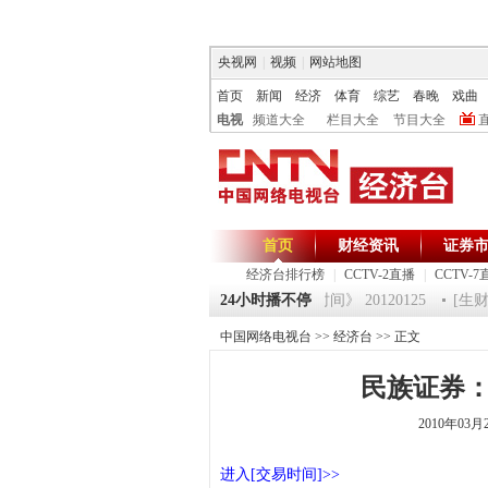
央视网
|
视频
|
网站地图
首页
新闻
经济
体育
综艺
春晚
戏曲
电视
频道大全
栏目大全
节目大全
首页
财经资讯
证券
经济台排行榜
|
CCTV-2直播
|
CCTV-7
0120125 祝福2012-超级魔术师 5
24小时播不停
《第一时间》 20120125
[生财有
中国网络电视台
>>
经济台
>> 正文
民族证券
2010年03月
进入[交易时间]>>