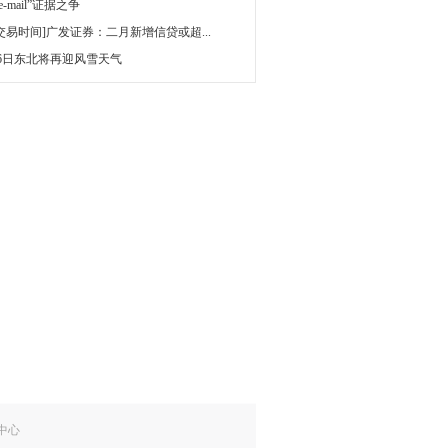
 e-mail”证据之争
[交易时间]广发证券：二月新增信贷或超...
16日东北将再迎风雪天气
中心