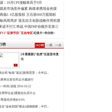
源：10月CPI涨幅将高于9月
煤炭市场意外偏紧 购煤者携现金抢煤
再抛1.1亿股股权 王石获660万股期权
板风雨周岁 落实自主创新战略作用初显
0承诺不打汇率战 中国IMF份额升至第三
TV2"证券节目"互动专区
纪录片<华尔街>
行榜
24小时
一周
一月
[今晨最新]“老虎”伍兹宣布复
出
强台风“鲇鱼”逼近]新闻背景：今年以...
雅典再次发生民众示威游行
一时间.读报 2010-10-22
[首席辩论会]通胀抬头买什么
季度经济增长9.6%
直击“金砖四国”峰会]成钢观察：中巴...