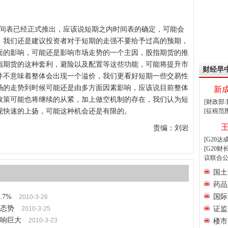
间表已经正式推出，应该说短期之内时间表的确定，可能会
，我们还是建议投资者对于短期的走强不要给予过高的预期，
面的影响，可能还是影响市场走势的一个主因，股指期货的推
指期货的这种套利，避险以及配置等这些功能，可能将提升市
财经早
并不意味着整体会出现一个溢价，我们更看好短期一些交易性
场的走势到时候可能还是由多方面因素影响，应该说目前整体
新
政策可能也将继续的从紧，加上做空机制的存在，我们认为短
[财政部
现快速的上扬，可能这种机会还是有限的。
[征税范
责编：刘岩
[G20
[G20
议联合公
国土
药品
7%
国际
2010-3-26
态势
2010-3-25
证监
响巨大
2010-3-23
楼市