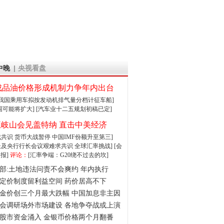
中晚
央视看盘
成品油价格形成机制力争年内出台
:我国乘用车拟按发动机排气量分档计征车船]
围可能将扩大]
[汽车业十二五规划初稿已定]
王岐山会见盖特纳 直击中美经济
达成共识 货币大战暂停
中国IMF份额升至第三]
财长及央行行长会议艰难求共识
全球汇率挑战]
[会
报]
评论：
[汇率争端：G20绕不过去的坎]
部:土地违法问责不会爽约 年内执行
定价制度留利益空间 药价居高不下
金价创三个月最大跌幅 中国加息非主因
会调研场外市场建设 各地争夺战或上演
股市资金涌入 金银币价格两个月翻番