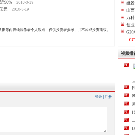
近90%
2010-3-19
姚景
亿元
2010-3-19
山西
万科
创业
数据等内容纯属作者个人观点，仅供投资者参考，并不构成投资建议。
G2
CC
视频排
1
2
[
3
登录
|
注册
4
第
5
6
三
7
[