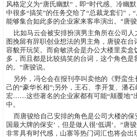
风格定义为“唐氏幽默”，即“时代感、冷幽
中很多“搞笑”的任务交给了“总裁龙套们”，
能够集合如此多的企业家来客串演出。”唐
比如马云会被安排扮演男主角所在公司人
图挽留有辞职创业想法的男主角，唐骏在台
容貌开玩笑。而俞敏洪会是办公大楼里卖盒
多，而且都是比较搞笑的台词，这个角色是
的。”唐骏说。
另外，冯仑会在报刊亭叫卖他的《野蛮生
己的“豪华长相”;另外，王石、李开复、潘
宏……这些著名的企业家都有可能“颠覆地”
中。
而唐骏给自己安排的角色是公司大楼的保安
国最大牌的保安’，但是做人很‘低调’。”唐
非常具有时代感，山寨等热门词汇也将会出