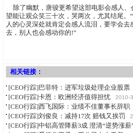
除了幽默，唐骏更希望这部电影会感人、会
望能让观众笑三十次，哭两次，尤其结尾。”
人的心灵深处就肯定会感人流泪，要学会去
去，别人也会感动你的!”
相关链接：
[CEO行踪]巴菲特：进军垃圾处理企业股票
[CEO行踪]卡恩：欧洲经济值得担忧
2010-3
[CEO行踪]西飞国际：业绩不佳董事长辞职
[CEO行踪]刘俊良：减持17次 赔钱又挨罚
2
[CEO行踪]中铝高管降薪3成 澄清“逆势涨薪