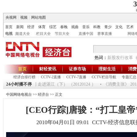
3
央视网
|
视频
|
网站地图
首页
新闻
经济
体育
综艺
春晚
戏曲
音乐
科教
青少
文化
艺术
电视
频道大全
栏目大全
节目大全
直播中国
赛事直播
网络
热词：
新股发行改革
首页
财经资讯
证券市场
理财生活
消费
经济台排行榜
|
CCTV-2直播
|
CCTV-7直播
|
CCTV栏目导航
|
专题汇总
财有道]大集大利 走进湛江（下） （20120124 ）
24小时播不停
《消费主张》 2012
中国网络电视台
>>
经济台
>> 正文
[CEO行踪]唐骏：“打工皇
2010年04月01日 09:01 CCTV-经济信息