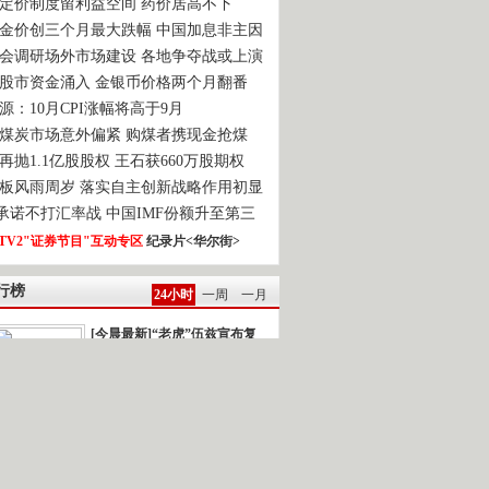
定价制度留利益空间 药价居高不下
金价创三个月最大跌幅 中国加息非主因
会调研场外市场建设 各地争夺战或上演
股市资金涌入 金银币价格两个月翻番
源：10月CPI涨幅将高于9月
煤炭市场意外偏紧 购煤者携现金抢煤
再抛1.1亿股股权 王石获660万股期权
板风雨周岁 落实自主创新战略作用初显
0承诺不打汇率战 中国IMF份额升至第三
TV2"证券节目"互动专区
纪录片<华尔街>
行榜
24小时
一周
一月
[今晨最新]“老虎”伍兹宣布复
出
强台风“鲇鱼”逼近]新闻背景：今年以...
雅典再次发生民众示威游行
一时间.读报 2010-10-22