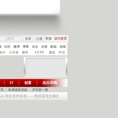
客服
设为首页
登录
注册
城
社区
微博
博客
论坛
访谈
邮箱
游戏
画片
公开课
播客
|
CCTV
频道
栏目
IT
创富
杰出华商
财智生活 一键通达
楼市
|
欧洲债务危机
|
开学第一课
124 淘乐龙年味道——鱼跃迎龙合家欢
提问2012：机遇与悬念共存
《环