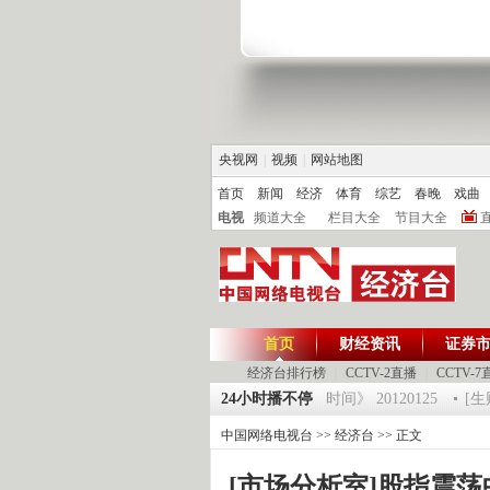
央视网
|
视频
|
网站地图
首页
新闻
经济
体育
综艺
春晚
戏曲
电视
频道大全
栏目大全
节目大全
首页
财经资讯
证券
经济台排行榜
|
CCTV-2直播
|
CCTV-7
0120125 祝福2012-超级魔术师 5
24小时播不停
《第一时间》 20120125
[生财
中国网络电视台
>>
经济台
>> 正文
[市场分析室]股指震荡中