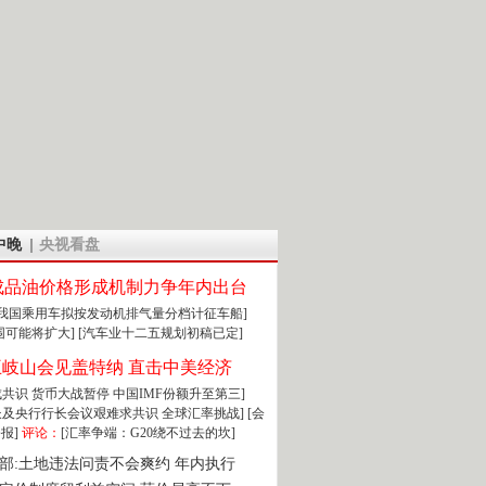
中晚
央视看盘
成品油价格形成机制力争年内出台
:我国乘用车拟按发动机排气量分档计征车船]
围可能将扩大]
[汽车业十二五规划初稿已定]
王岐山会见盖特纳 直击中美经济
达成共识 货币大战暂停
中国IMF份额升至第三]
财长及央行行长会议艰难求共识
全球汇率挑战]
[会
报]
评论：
[汇率争端：G20绕不过去的坎]
部:土地违法问责不会爽约 年内执行