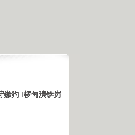
垨鏃犳椤甸潰锛岃