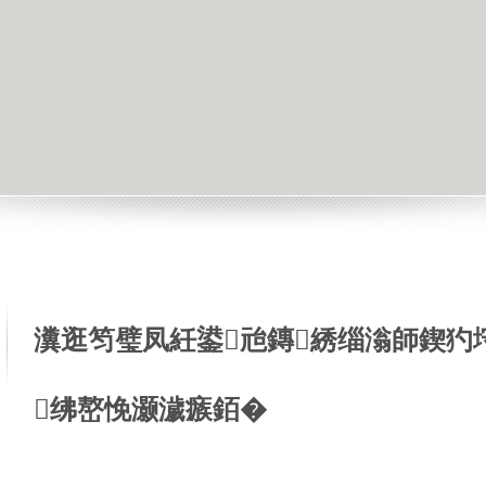
瀵逛笉璧凤紝鍙兘鏄綉缁滃師鍥犳
绋嶅悗灏濊瘯銆�