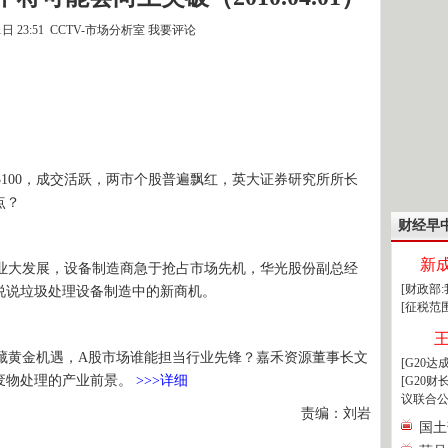
1日 23:51 CCTV-市场分析室
我要评论
100，成交活跃，两市个股普遍飘红，英大证券研究所所长
点？
财经早
新
大发展，设备制造商急于抢占市场先机，华光股份副总经
[财政部
俊说说垃圾处理设备制造中的新商机。
[征税范
黄金机遇，A股市场谁能担当行业先锋？嘉禾资源董事长文
[G20
废物处理的产业前景。
>>>详细
[G20
议联合公
责编：刘岩
国土