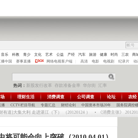
音乐
科教
青少
文化
艺术
公益
产经
汽车
旅游
健康
时尚
三农
商
直播中国
赛事直播
网络电视客户端
|
高清
电影
电视剧
纪录片
动
热词：
新股发行改革
存款准备金率
华尔街
汇率
市场
理财生活
消费调查
公司调查
论坛
农经
直播
|
CCTV栏目导航
|
专题汇总
|
财经论剑
|
中国资本市场20年
|
国务院调控
有道]大集大利 走进湛江（下） （20120124 ）
《消费主张》 20120
将可能会向上突破（2010.04.01）