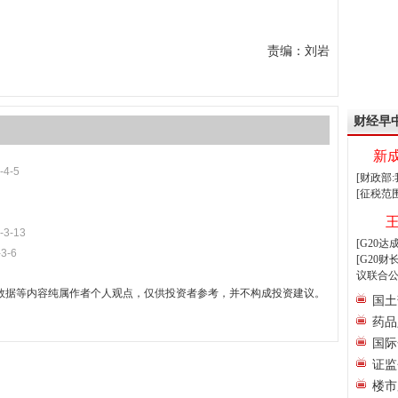
责编：刘岩
财经早
新
-4-5
[财政部
[征税范
-3-13
[G20
-3-6
[G20
议联合公
数据等内容纯属作者个人观点，仅供投资者参考，并不构成投资建议。
国土
药品
国际
证监
楼市