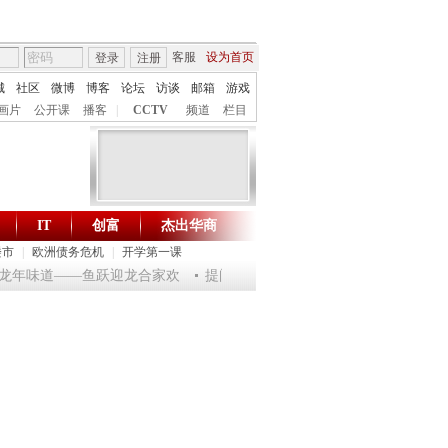
客服
设为首页
登录
注册
城
社区
微博
博客
论坛
访谈
邮箱
游戏
画片
公开课
播客
|
CCTV
频道
栏目
IT
创富
杰出华商
财智生活 一键通达
楼市
|
欧洲债务危机
|
开学第一课
淘乐龙年味道——鱼跃迎龙合家欢
提问2012：机遇与悬念共存
《环球驿站》