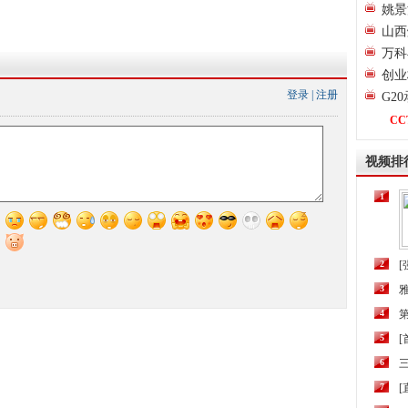
姚景
山西
万科
创业
登录
|
注册
G2
CC
视频排
1
2
[
3
4
第
5
6
三
7
[