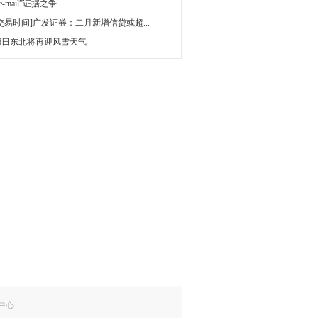
 e-mail”证据之争
[交易时间]广发证券：二月新增信贷或超...
16日东北将再迎风雪天气
中心