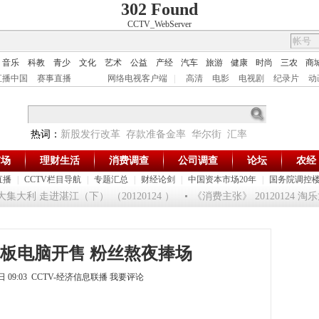
302 Found
CCTV_WebServer
音乐
科教
青少
文化
艺术
公益
产经
汽车
旅游
健康
时尚
三农
商
直播中国
赛事直播
网络电视客户端
|
高清
电影
电视剧
纪录片
动
热词：
新股发行改革
存款准备金率
华尔街
汇率
市场
理财生活
消费调查
公司调查
论坛
农经
直播
|
CCTV栏目导航
|
专题汇总
|
财经论剑
|
中国资本市场20年
|
国务院调控
集大利 走进湛江（下） （20120124 ）
《消费主张》 20120124 
板电脑开售 粉丝熬夜捧场
5日 09:03 CCTV-经济信息联播
我要评论