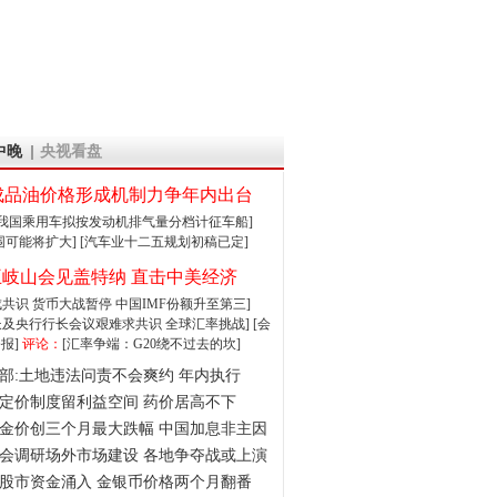
中晚
央视看盘
成品油价格形成机制力争年内出台
:我国乘用车拟按发动机排气量分档计征车船]
围可能将扩大]
[汽车业十二五规划初稿已定]
王岐山会见盖特纳 直击中美经济
达成共识 货币大战暂停
中国IMF份额升至第三]
财长及央行行长会议艰难求共识
全球汇率挑战]
[会
报]
评论：
[汇率争端：G20绕不过去的坎]
部:土地违法问责不会爽约 年内执行
定价制度留利益空间 药价居高不下
金价创三个月最大跌幅 中国加息非主因
会调研场外市场建设 各地争夺战或上演
股市资金涌入 金银币价格两个月翻番