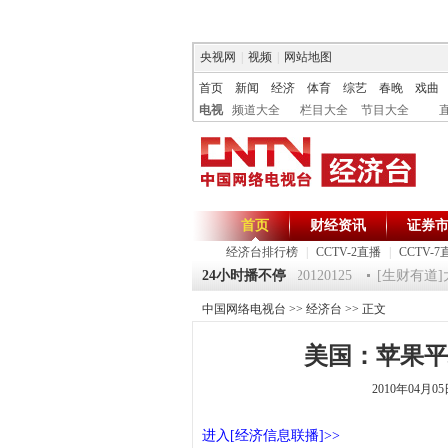
央视网
|
视频
|
网站地图
首页
新闻
经济
体育
综艺
春晚
戏曲
电视
频道大全
栏目大全
节目大全
首页
财经资讯
证券
经济台排行榜
|
CCTV-2直播
|
CCTV-7
125 祝福2012-超级魔术师 5
《第一时间》 20120125
24小时播不停
[生财有道]大
中国网络电视台
>>
经济台
>> 正文
美国：苹果平
2010年04月0
进入[经济信息联播]>>