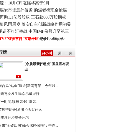
源：10月CPI涨幅将高于9月
煤炭市场意外偏紧 购煤者携现金抢煤
再抛1.1亿股股权 王石获660万股期权
板风雨周岁 落实自主创新战略作用初显
0承诺不打汇率战 中国IMF份额升至第三
TV2"证券节目"互动专区
纪录片<华尔街>
行榜
24小时
一周
一月
[今晨最新]“老虎”伍兹宣布复
出
强台风“鲇鱼”逼近]新闻背景：今年以...
雅典再次发生民众示威游行
一时间.读报 2010-10-22
[首席辩论会]通胀抬头买什么
季度经济增长9.6%
直击“金砖四国”峰会]成钢观察：中巴...