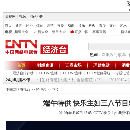
3
央视网
|
视频
|
网站地图
首页
新闻
经济
体育
综艺
春晚
戏曲
音乐
科教
青少
文化
艺术
电视
频道大全
栏目大全
节目大全
直播中国
赛事直播
网络
热词：
新股发行改革
首页
财经资讯
证券市场
理财生活
消费
经济台排行榜
|
CCTV-2直播
|
CCTV-7直播
|
CCTV栏目导航
|
专题汇总
间》 20120125
24小时播不停
[生财有道]大集大利 走进湛江（下） （20120124 ）
中国网络电视台
>>
经济台
>> 正文
端午特供 快乐主妇三八节目精
2010年04月07日 15:05 CCTV-快乐主妇
我要评