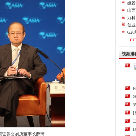
姚景
山西
万科
创业
G2
CC
视频排
1
2
[
3
4
第
5
6
三
7
[
湾证券交易所董事长薛琦