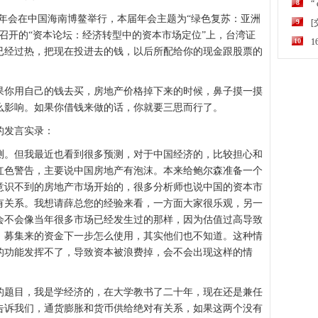
8
“
0年年会在中国海南博鳌举行，本届年会主题为“绿色复苏：亚洲
9
上召开的“资本论坛：经济转型中的资本市场定位”上，台湾证
10
已经过热，把现在投进去的钱，以后所配给你的现金跟股票的
你用自己的钱去买，房地产价格掉下来的时候，鼻子摸一摸
么影响。如果你借钱来做的话，你就要三思而行了。
发言实录：
。但我最近也看到很多预测，对于中国经济的，比较担心和
红色警告，主要说中国房地产有泡沫。本来给鲍尔森准备一个
意识不到的房地产市场开始的，很多分析师也说中国的资本市
有关系。我想请薛总您的经验来看，一方面大家很乐观，另一
会不会像当年很多市场已经发生过的那样，因为估值过高导致
，募集来的资金下一步怎么使用，其实他们也不知道。这种情
的功能发挥不了，导致资本被浪费掉，会不会出现这样的情
题目，我是学经济的，在大学教书了二十年，现在还是兼任
告诉我们，通货膨胀和货币供给绝对有关系，如果这两个没有