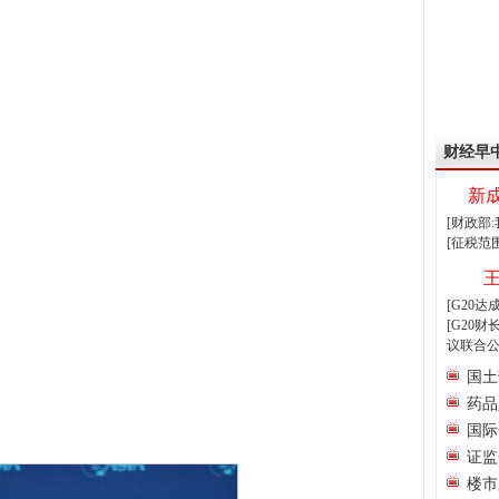
财经早
新
[财政部
[征税范
[G20
[G20
议联合公
国土
药品
国际
证监
楼市