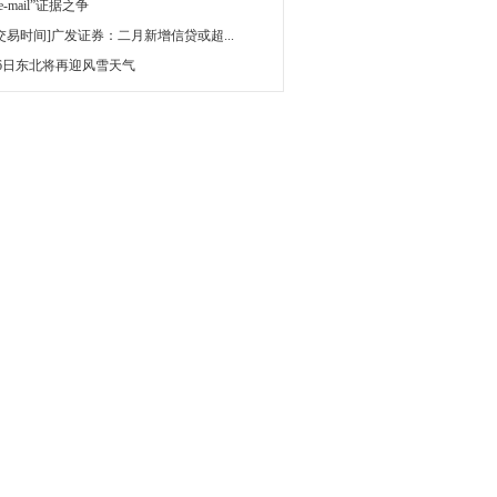
 e-mail”证据之争
[交易时间]广发证券：二月新增信贷或超...
16日东北将再迎风雪天气