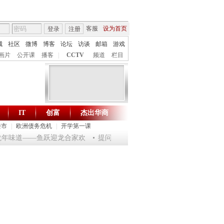
客服
设为首页
登录
注册
城
社区
微博
博客
论坛
访谈
邮箱
游戏
画片
公开课
播客
|
CCTV
频道
栏目
IT
创富
杰出华商
财智生活 一键通达
楼市
|
欧洲债务危机
|
开学第一课
龙年味道——鱼跃迎龙合家欢
提问2012：机遇与悬念共存
《环球驿站》20