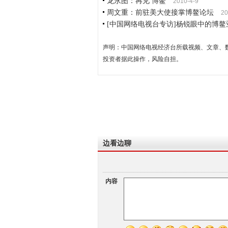
龙永图：再见 博鳌
2010-4-9
周文重：前驻美大使接掌博鳌论坛
20
[中国网络电视台专访]杨锐眼中的博鳌
声明：中国网络电视经济台所载视频、文章、
投资者据此操作，风险自担。
边看边聊
内容