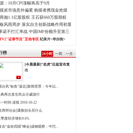
源：10月CPI涨幅将高于9月
煤炭市场意外偏紧 购煤者携现金抢煤
再抛1.1亿股股权 王石获660万股期权
板风雨周岁 落实自主创新战略作用初显
0承诺不打汇率战 中国IMF份额升至第三
TV2"证券节目"互动专区
纪录片<华尔街>
行榜
24小时
一周
一月
[今晨最新]“老虎”伍兹宣布复
出
强台风“鲇鱼”逼近]新闻背景：今年以...
雅典再次发生民众示威游行
一时间.读报 2010-10-22
[首席辩论会]通胀抬头买什么
季度经济增长9.6%
直击“金砖四国”峰会]成钢观察：中巴...