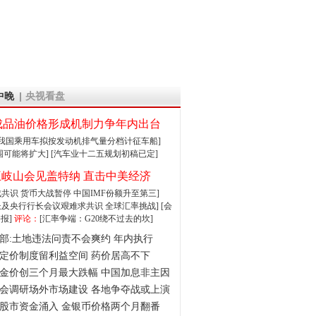
中晚
央视看盘
成品油价格形成机制力争年内出台
:我国乘用车拟按发动机排气量分档计征车船]
围可能将扩大]
[汽车业十二五规划初稿已定]
王岐山会见盖特纳 直击中美经济
达成共识 货币大战暂停
中国IMF份额升至第三]
财长及央行行长会议艰难求共识
全球汇率挑战]
[会
报]
评论：
[汇率争端：G20绕不过去的坎]
部:土地违法问责不会爽约 年内执行
定价制度留利益空间 药价居高不下
金价创三个月最大跌幅 中国加息非主因
会调研场外市场建设 各地争夺战或上演
股市资金涌入 金银币价格两个月翻番