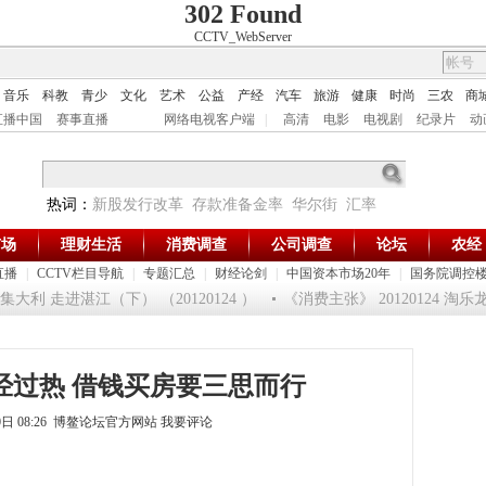
302 Found
CCTV_WebServer
音乐
科教
青少
文化
艺术
公益
产经
汽车
旅游
健康
时尚
三农
商
直播中国
赛事直播
网络电视客户端
|
高清
电影
电视剧
纪录片
动
热词：
新股发行改革
存款准备金率
华尔街
汇率
市场
理财生活
消费调查
公司调查
论坛
农经
直播
|
CCTV栏目导航
|
专题汇总
|
财经论剑
|
中国资本市场20年
|
国务院调控
利 走进湛江（下） （20120124 ）
《消费主张》 20120124 淘乐
经过热 借钱买房要三思而行
10日 08:26 博鳌论坛官方网站
我要评论