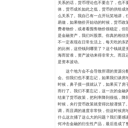
关系的话，货币理论也不要念了，也不
体，货币成长如此之低，货币的供给成
么关系了。我自己有一点开玩笑地讲，
易做，如果物价开始动的时候，货币政
费者物价，或者看囤售物价很稳定，但
是金融资产，我们叫股票。你真的相信
不一定表现在日常生活上，每天吃的东
的比例，这些钱到哪里了？这个钱就是
海而皆准，资产波动来得非常大。而且
是资本波动。
这个地方会不会导致所谓的资源分配
会。但我们也不要忘记，如果我们谈房
时候，鼻子摸一摸就认了，如果买了房
而行了。我们不要忘记，这一次的金融风
结束了货币政策，把利率降到很低，降到
时候，央行货币政策就变得比较谨慎了
调，而且调的速度非常快，但这时候房
什么这次捅了这么大的问题？我们要感
何冲击金融的衍生性产品，最后造成了