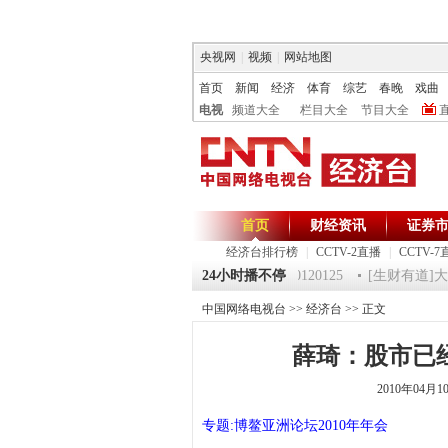
央视网
|
视频
|
网站地图
首页
新闻
经济
体育
综艺
春晚
戏曲
电视
频道大全
栏目大全
节目大全
首页
财经资讯
证券
经济台排行榜
|
CCTV-2直播
|
CCTV-7
5 祝福2012-超级魔术师 5
《第一时间》 20120125
24小时播不停
[生财有道]大集大
中国网络电视台
>>
经济台
>> 正文
薛琦：股市已
2010年04月
专题:博鳌亚洲论坛2010年年会