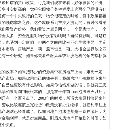
要谈所谓的货币政策。可是我们现在来看，好像很多的经济
长率其实挺高的，觉得它跟物价某种程度上这两个已经没有什
任何一个中央银行的总裁，物价很稳定的时候，货币政策都容
策的顾虑非常之多。这个就联系到主持人提到的，有时候看消
我们看资产价格，我们看资产就是两个，一个是房地产，一个
资金太多、资金泛滥对物价没有影响吗？当然有影响。可是它
西，也受到一定影响，但两个之间的比例不会呈很明显、固定
资本市场，房地产是一项、股市也是一项。大概全世界放之四
还有一个研究，如果你去看金融风暴或经济危机的领先指标就
的效率？如果把稀少的资源集中在房地产上面，难免一定
地产市场，如果你用自己的钱去买，我想房地产价格掉下来的
子自己住更没有什么影响。如果你借钱来做的话，你就要三思
暴如果追溯到最根本的，那是在十年前.com泡沫破灭以后，
只有一个百分点了。2003年的时候，所谓大宗原料涨起来的
。变成比较谨慎是宽松货币政策没有办法继续，就把利率往上
地产泡沫已经造成了。以前房地产泡沫也都是一直在循环，为
谢金融创新，就是衍生商品。到后来房地产开始跌的时候，如
整个失血。