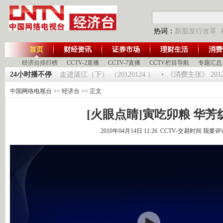
热词：
新股发行改革
首页
财经资讯
证券市场
理财生活
消费
经济台排行榜
|
CCTV-2直播
|
CCTV-7直播
|
CCTV栏目导航
|
专题汇总
生财有道]大集大利 走进湛江（下） （20120124 ）
24小时播不停
《消费主张》 201
中国网络电视台
>>
经济台
>> 正文
[火眼点睛]寅吃卯粮 华芳
2010年04月14日 11:26 CCTV-交易时间
我要评