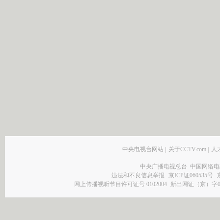
中央电视台网站
|
关于CCTV.com
|
人
中央广播电视总台 中国网络电
违法和不良信息举报
京ICP证060535号
网上传播视听节目许可证号 0102004
新出网证（京）字0