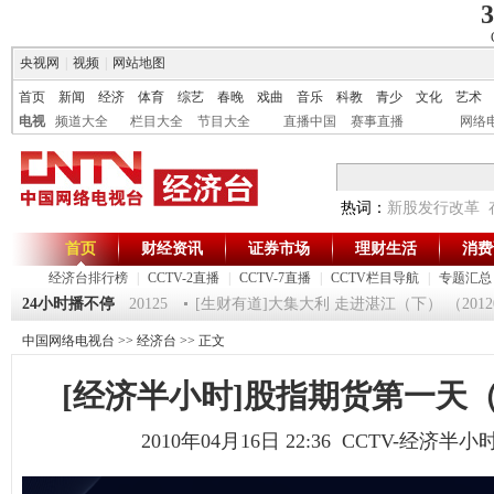
3
央视网
|
视频
|
网站地图
首页
新闻
经济
体育
综艺
春晚
戏曲
音乐
科教
青少
文化
艺术
电视
频道大全
栏目大全
节目大全
直播中国
赛事直播
网络
热词：
新股发行改革
首页
财经资讯
证券市场
理财生活
消费
经济台排行榜
|
CCTV-2直播
|
CCTV-7直播
|
CCTV栏目导航
|
专题汇总
第一时间》 20120125
24小时播不停
[生财有道]大集大利 走进湛江（下） （2012012
中国网络电视台
>>
经济台
>> 正文
[经济半小时]股指期货第一天（20
2010年04月16日 22:36 CCTV-经济半小