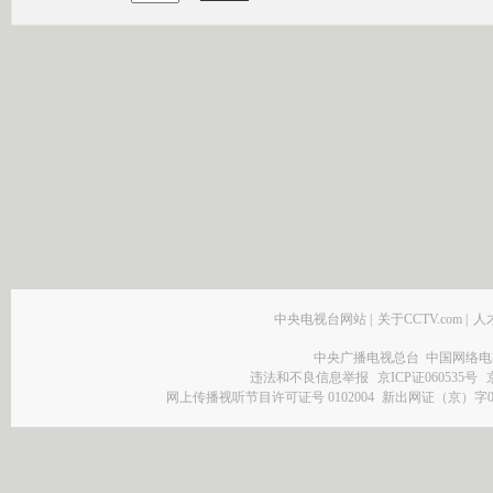
中央电视台网站
|
关于CCTV.com
|
人
中央广播电视总台 中国网络电
违法和不良信息举报
京ICP证060535号
网上传播视听节目许可证号 0102004
新出网证（京）字0