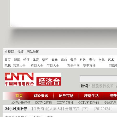
央视网
|
视频
|
网站地图
首页
新闻
经济
体育
综艺
春晚
戏曲
音乐
科教
青少
文化
艺术
电视
频道大全
栏目大全
节目大全
直播中国
赛事直播
网络
热词：
新股发行改革
首页
财经资讯
证券市场
理财生活
消费
经济台排行榜
|
CCTV-2直播
|
CCTV-7直播
|
CCTV栏目导航
|
专题汇总
 20120125
24小时播不停
[生财有道]大集大利 走进湛江（下） （20120124 ）