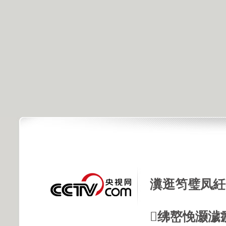
瀵逛笉璧凤紝
绋嶅悗灏濊