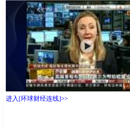
进入[环球财经连线]>>