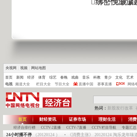
绋嶅悗灏濊
央视网
|
视频
|
网站地图
首页
新闻
经济
体育
综艺
春晚
戏曲
音乐
科教
青少
文化
艺术
电视
频道大全
栏目大全
节目大全
直播中国
赛事直播
网络
热词：
新股发行改革
首页
财经资讯
证券市场
理财生活
消费
经济台排行榜
|
CCTV-2直播
|
CCTV-7直播
|
CCTV栏目导航
|
专题汇总
湛江（下） （20120124 ）
24小时播不停
《消费主张》 20120124 淘乐龙年味