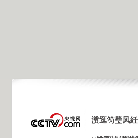
瀵逛笉璧凤紝