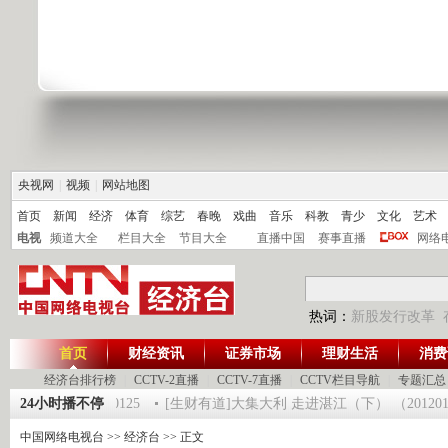
央视网
|
视频
|
网站地图
首页
新闻
经济
体育
综艺
春晚
戏曲
音乐
科教
青少
文化
艺术
电视
频道大全
栏目大全
节目大全
直播中国
赛事直播
网络
热词：
新股发行改革
首页
财经资讯
证券市场
理财生活
消费
经济台排行榜
|
CCTV-2直播
|
CCTV-7直播
|
CCTV栏目导航
|
专题汇总
时间》 20120125
24小时播不停
[生财有道]大集大利 走进湛江（下） （20120124 
中国网络电视台
>>
经济台
>> 正文