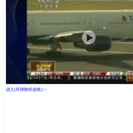
进入[环球财经连线]>>