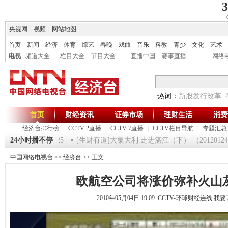
3
央视网
|
视频
|
网站地图
首页
新闻
经济
体育
综艺
春晚
戏曲
音乐
科教
青少
文化
艺术
电视
频道大全
栏目大全
节目大全
直播中国
赛事直播
网络
热词：
新股发行改革
首页
财经资讯
证券市场
理财生活
消费
经济台排行榜
|
CCTV-2直播
|
CCTV-7直播
|
CCTV栏目导航
|
专题汇总
一时间》 20120125
24小时播不停
[生财有道]大集大利 走进湛江（下） （20120124 
中国网络电视台
>>
经济台
>> 正文
欧航空公司将涨价弥补火山
2010年05月04日 19:09 CCTV-环球财经连线
我要