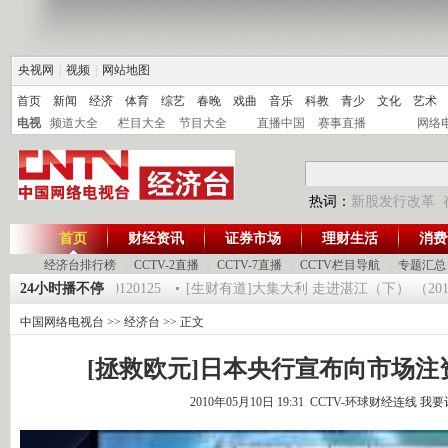
央视网
|
视频
|
网站地图
首页
新闻
经济
体育
综艺
春晚
戏曲
音乐
科教
青少
文化
艺术
电视
频道大全
栏目大全
节目大全
直播中国
赛事直播
网络
热词：
新股发行改革
首页
财经资讯
证券市场
理财生活
消费
经济台排行榜
|
CCTV-2直播
|
CCTV-7直播
|
CCTV栏目导航
|
专题汇总
《第一时间》 20120125
24小时播不停
[生财有道]大集大利 走进湛江（下） （201201
中国网络电视台
>>
经济台
>> 正文
[拯救欧元]日本央行宣布向市场注资
2010年05月10日 19:31 CCTV-环球财经连线
我要