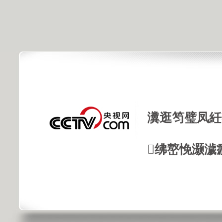
瀵逛笉璧凤紝
绋嶅悗灏濊